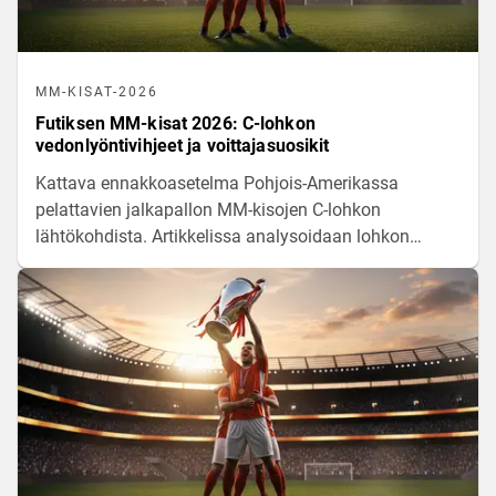
MM-KISAT-2026
Futiksen MM-kisat 2026: C-lohkon
vedonlyöntivihjeet ja voittajasuosikit
Kattava ennakkoasetelma Pohjois-Amerikassa
pelattavien jalkapallon MM-kisojen C-lohkon
lähtökohdista. Artikkelissa analysoidaan lohkon
joukkueiden voimasuhteita, pelaajamateriaaleja ja
tilastollisia odotusarvoja matkalla kohti
pudotuspelejä.