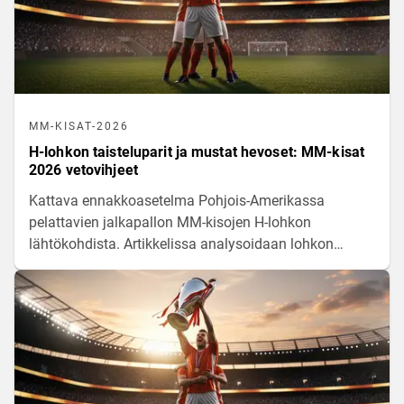
MM-KISAT-2026
H-lohkon taisteluparit ja mustat hevoset: MM-kisat
2026 vetovihjeet
Kattava ennakkoasetelma Pohjois-Amerikassa
pelattavien jalkapallon MM-kisojen H-lohkon
lähtökohdista. Artikkelissa analysoidaan lohkon
maajoukkueiden pelillistä virettä, yllätysvalmiita
haastajia sekä tilastollisia odotusarvoja
kamppailussa jatkopaikoista.