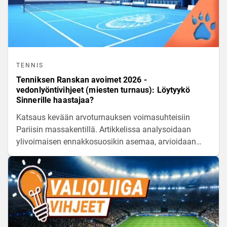
TENNIS
Tenniksen Ranskan avoimet 2026 -
vedonlyöntivihjeet (miesten turnaus): Löytyykö
Sinnerille haastajaa?
Katsaus kevään arvoturnauksen voimasuhteisiin
Pariisin massakentillä. Artikkelissa analysoidaan
ylivoimaisen ennakkosuosikin asemaa, arvioidaan
muiden kärkipelaajien yllätysmahdollisuuksia ja
käydään läpi kiinnostavimmat pelikohteet miesten
kaksinpelissä