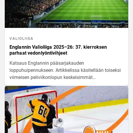
VALIOLIIGA
Englannin Valioliiga 2025–26: 37. kierroksen
parhaat vedonlyöntivihjeet
Katsaus Englannin pääsarjakauden
loppuhuipennukseen. Artikkelissa käsitellään toiseksi
viimeisen peliviikonlopun keskeisimmät
otteluasetelmat ja tarjotaan tilastoihin pohjautuvia
analyyseja sekä arvioita tulevien kohtaamisten
todennäköisyyksistä.