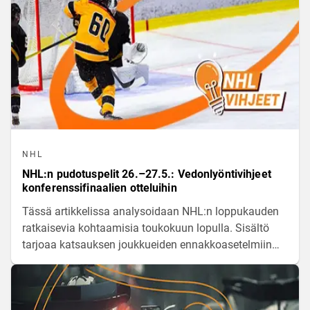
NHL
NHL:n pudotuspelit 26.–27.5.: Vedonlyöntivihjeet
konferenssifinaalien otteluihin
Tässä artikkelissa analysoidaan NHL:n loppukauden
ratkaisevia kohtaamisia toukokuun lopulla. Sisältö
tarjoaa katsauksen joukkueiden ennakkoasetelmiin
sekä näkökulmia tulevien pelikierrosten
urheiluvedonlyöntiin.