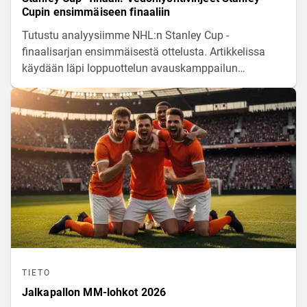
Cupin ensimmäiseen finaaliin
Tutustu analyysiimme NHL:n Stanley Cup -
finaalisarjan ensimmäisestä ottelusta. Artikkelissa
käydään läpi loppuottelun avauskamppailun
lähtökohtia, joukkueiden välisiä voimasuhteita ja
keskeisimpiä tilastoja mestaruustaistelun kynnyksellä.
TIETO
Jalkapallon MM-lohkot 2026