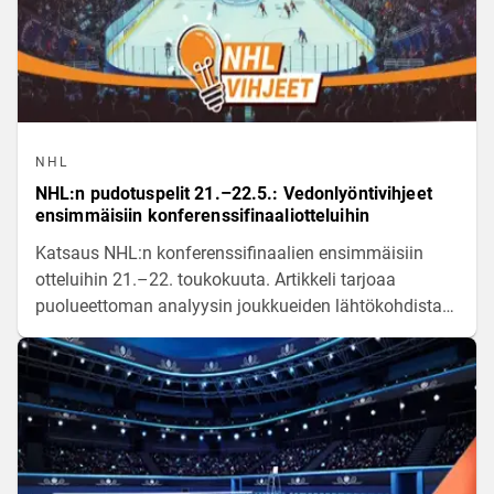
NHL
NHL:n pudotuspelit 21.–22.5.: Vedonlyöntivihjeet
ensimmäisiin konferenssifinaaliotteluihin
Katsaus NHL:n konferenssifinaalien ensimmäisiin
otteluihin 21.–22. toukokuuta. Artikkeli tarjoaa
puolueettoman analyysin joukkueiden lähtökohdista
sekä tilastoihin perustuvia näkökulmia vedonlyöntiin.