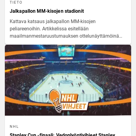
TIETO
Jalkapallon MM-kisojen stadionit
Kattava katsaus jalkapallon MM-kisojen
peliareenoihin. Artikkelissa esitellään
maailmanmestaruusturnauksen ottelunäyttämöinä
toimivat stadionit, niiden sijaintikaupungit ja
yleisökapasiteetit sekä tarkastellaan näiden
urheilupaikkojen keskeisimpiä ominaisuuksia.
NHL
Stanley Cup -finaali: Vedonlyöntivihjeet Stanley