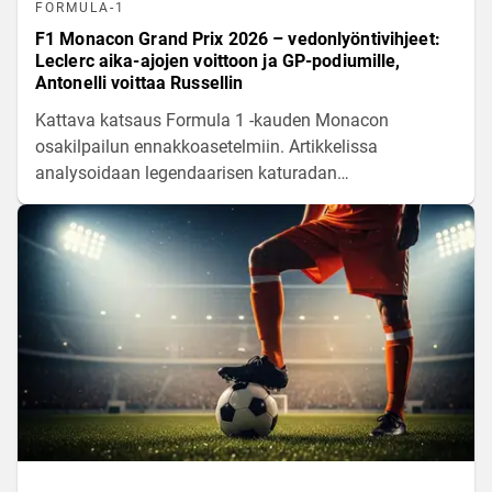
FORMULA-1
F1 Monacon Grand Prix 2026 – vedonlyöntivihjeet:
Leclerc aika-ajojen voittoon ja GP-podiumille,
Antonelli voittaa Russellin
Kattava katsaus Formula 1 -kauden Monacon
osakilpailun ennakkoasetelmiin. Artikkelissa
analysoidaan legendaarisen katuradan
erityisvaatimuksia, tallien ja kuljettajien välisiä
voimasuhteita sekä keskeisimpiä tilastoja tulevan
kisaviikonlopun kynnyksellä.