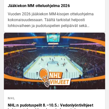
Jääkiekon MM otteluohjelma 2026
Vuoden 2026 jääkiekon MM-kisojen otteluohjelma
kokonaisuudessaan. Täältä tarkistat helposti
lohkovaiheen ja pudotuspelien pelipäivät sekä
kaikkien otteluiden alkamisajat.
NHL
NHL:n pudotuspelit 8.–10.5.: Vedonlyöntivihjeet