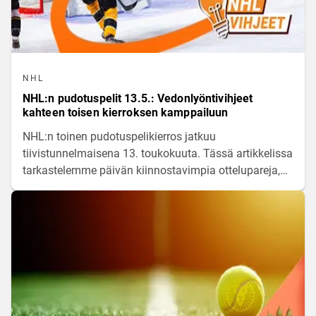
NHL
NHL:n pudotuspelit 13.5.: Vedonlyöntivihjeet
kahteen toisen kierroksen kamppailuun
NHL:n toinen pudotuspelikierros jatkuu
tiivistunnelmaisena 13. toukokuuta. Tässä artikkelissa
tarkastelemme päivän kiinnostavimpia ottelupareja,
joissa panokset kovenevat kohti konferenssifinaaleja.
Analysoimme joukkueiden vireystilaa, kokoonpanoja
sekä pelillisiä asetelmia ja tarjoamme asiantuntijan
näkökulmat illan kamppailujen vedonlyöntiin.