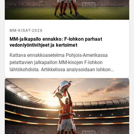
MM-KISAT-2026
MM-jalkapallo ennakko: F-lohkon parhaat
vedonlyöntivihjeet ja kertoimet
Kattava ennakkoasetelma Pohjois-Amerikassa
pelattavien jalkapallon MM-kisojen F-lohkon
lähtökohdista. Artikkelissa analysoidaan lohkon
maajoukkueiden pelillistä virettä, avainpelaajia sekä
tilastollisia odotusarvoja kamppailussa
jatkopaikoista.