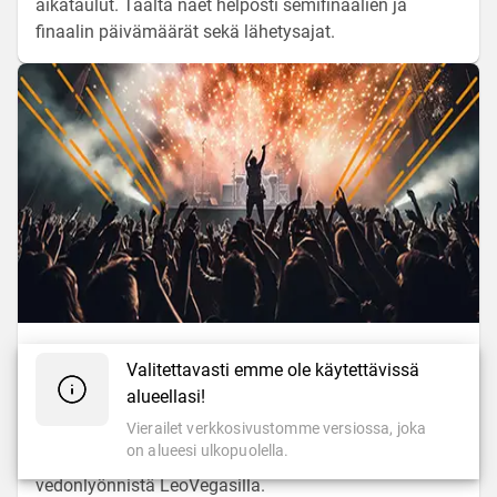
aikataulut. Täältä näet helposti semifinaalien ja
finaalin päivämäärät sekä lähetysajat.
OPPAAT
Valitettavasti emme ole käytettävissä
Euroviisut vedonlyönti LeoVegasilla
alueellasi!
Vierailet verkkosivustomme versiossa, joka
Kuka vie laulukilpailun voiton tänä vuonna? Tutustu
on alueesi ulkopuolella.
kattavaan katsaukseemme Euroviisujen
vedonlyönnistä LeoVegasilla.