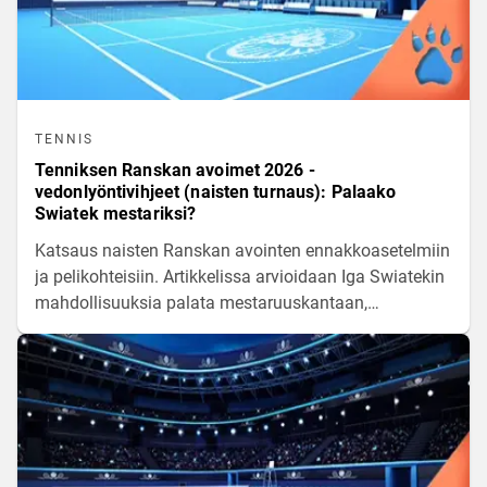
TENNIS
Tenniksen Ranskan avoimet 2026 -
vedonlyöntivihjeet (naisten turnaus): Palaako
Swiatek mestariksi?
Katsaus naisten Ranskan avointen ennakkoasetelmiin
ja pelikohteisiin. Artikkelissa arvioidaan Iga Swiatekin
mahdollisuuksia palata mestaruuskantaan,
analysoidaan pahimpien haastajien nykykuntoa sekä
käydään läpi turnauksen kiinnostavimmat
vedonlyöntinäkökulmat.