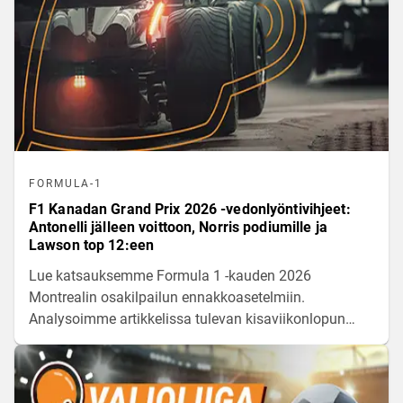
FORMULA-1
F1 Kanadan Grand Prix 2026 -vedonlyöntivihjeet:
Antonelli jälleen voittoon, Norris podiumille ja
Lawson top 12:een
Lue katsauksemme Formula 1 -kauden 2026
Montrealin osakilpailun ennakkoasetelmiin.
Analysoimme artikkelissa tulevan kisaviikonlopun
voimasuhteita ja kuljettajien odotettuja sijoituksia
aina kärkisijoista keskikastin kamppailuihin.