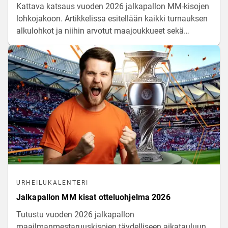
Kattava katsaus vuoden 2026 jalkapallon MM-kisojen
lohkojakoon. Artikkelissa esitellään kaikki turnauksen
alkulohkot ja niihin arvotut maajoukkueet sekä
analysoidaan ryhmien voimasuhteita ja keskeisimpiä
asetelmia taistelussa pudotuspelipaikoista.
URHEILUKALENTERI
Jalkapallon MM kisat otteluohjelma 2026
Tutustu vuoden 2026 jalkapallon
maailmanmestaruuskisojen täydelliseen aikatauluun.