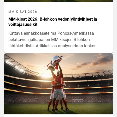
MM-KISAT-2026
MM-kisat 2026: B-lohkon vedonlyöntivihjeet ja
voittajasuosikit
Kattava ennakkoasetelma Pohjois-Amerikassa
pelattavien jalkapallon MM-kisojen B-lohkon
lähtökohdista. Artikkelissa analysoidaan lohkon
maajoukkueiden pelillistä virettä, avainpelaajia sekä
tilastollisia odotusarvoja kamppailussa jatkopaikosta.