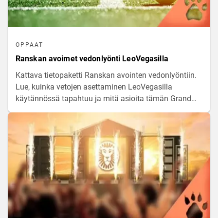
OPPAAT
Ranskan avoimet vedonlyönti LeoVegasilla
Kattava tietopaketti Ranskan avointen vedonlyöntiin.
Lue, kuinka vetojen asettaminen LeoVegasilla
käytännössä tapahtuu ja mitä asioita tämän Grand
Slam -turnauksen kohteissa on hyvä ottaa huomioon.