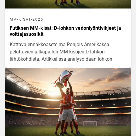
MM-KISAT-2026
Futiksen MM-kisat: D-lohkon vedonlyöntivihjeet ja
voittajasuosikit
Kattava ennakkoasetelma Pohjois-Amerikassa
pelattavien jalkapallon MM-kisojen D-lohkon
lähtökohdista. Artikkelissa analysoidaan lohkon
maajoukkueiden pelillistä virettä, avainpelaajia sekä
tilastollisia odotusarvoja kamppailussa
jatkopaikoista.