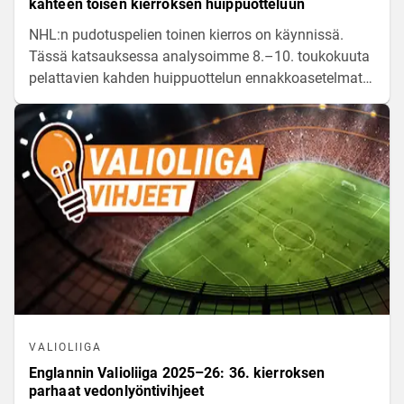
kahteen toisen kierroksen huippuotteluun
NHL:n pudotuspelien toinen kierros on käynnissä.
Tässä katsauksessa analysoimme 8.–10. toukokuuta
pelattavien kahden huippuottelun ennakkoasetelmat
ja tarjoamme niihin perustellut vetovihjeet.
VALIOLIIGA
Englannin Valioliiga 2025–26: 36. kierroksen
parhaat vedonlyöntivihjeet