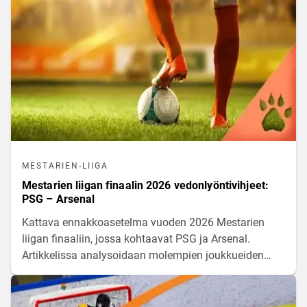
kotikenttäedun merkitystä maajoukkueiden
menestykseen arvokisoissa.
MESTARIEN-LIIGA
Mestarien liigan finaalin 2026 vedonlyöntivihjeet:
PSG – Arsenal
Kattava ennakkoasetelma vuoden 2026 Mestarien
liigan finaaliin, jossa kohtaavat PSG ja Arsenal.
Artikkelissa analysoidaan molempien joukkueiden
pelillistä virettä, keskinäisiä voimasuhteita ja
mahdollisia ratkaisutekijöitä Euroopan
seurajalkapallon odotetuimmassa huipentumassa.