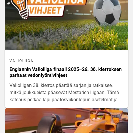
VALIOLIIGA
Englannin Valioliiga finaali 2025–26: 38. kierroksen
parhaat vedonlyöntivihjeet
Valioliigan 38. kierros päättää sarjan ja ratkaisee,
mitkä joukkueista pääsevät Mestarien liigaan. Tämä
katsaus perkaa läpi päätösviikonlopun asetelmat ja
tarjoaa tilastopohjaisia analyyseja tulevien otteluiden
arviointiin.