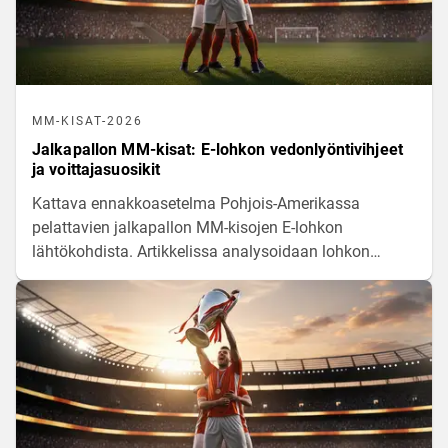
MM-KISAT-2026
Jalkapallon MM-kisat: E-lohkon vedonlyöntivihjeet
ja voittajasuosikit
Kattava ennakkoasetelma Pohjois-Amerikassa
pelattavien jalkapallon MM-kisojen E-lohkon
lähtökohdista. Artikkelissa analysoidaan lohkon
joukkueiden voimasuhteita, pelaajamateriaaleja ja
tilastollisia odotusarvoja matkalla kohti
pudotuspelejä.