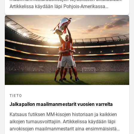
Artikkelissa käydään läpi Pohjois-Amerikassa
järjestettävän lopputurnauksen pelipäivät,
ottelupaikkakunnat sekä turnauksen rakenne aina
alkulohkoista ratkaisevaan finaaliin saakka.
TIETO
Jalkapallon maailmanmestarit vuosien varrelta
Katsaus futiksen MM-kisojen historiaan ja kaikkien
aikojen turnausvoittajiin. Artikkelissa käydään läpi
arvokisojen maailmanmestarit aina ensimmäisistä