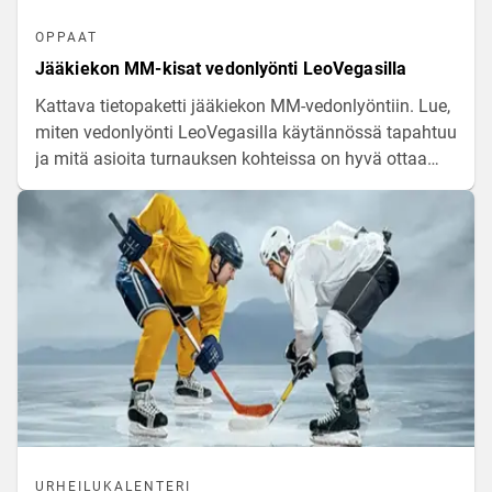
OPPAAT
Jääkiekon MM-kisat vedonlyönti LeoVegasilla
Kattava tietopaketti jääkiekon MM-vedonlyöntiin. Lue,
miten vedonlyönti LeoVegasilla käytännössä tapahtuu
ja mitä asioita turnauksen kohteissa on hyvä ottaa
huomioon ennen vetojen asettamista.
URHEILUKALENTERI