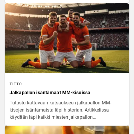
turnauksista lähtien, tarkastellaan menestyneimpiä
maajoukkueita ja kerrataan historian merkittävimpiä
mestaruustilastoja.
TIETO
Jalkapallon isäntämaat MM-kisoissa
Tutustu kattavaan katsaukseen jalkapallon MM-
kisojen isäntämaista läpi historian. Artikkelissa
käydään läpi kaikki miesten jalkapallon
maailmanmestaruusturnauksia järjestäneet valtiot,
tulevien kisojen isännät sekä tarkastellaan