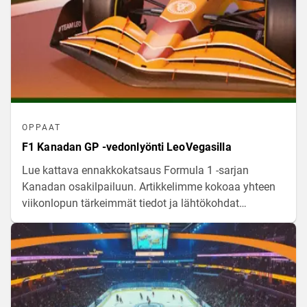
OPPAAT
F1 Kanadan GP -vedonlyönti LeoVegasilla
Lue kattava ennakkokatsaus Formula 1 -sarjan
Kanadan osakilpailuun. Artikkelimme kokoaa yhteen
viikonlopun tärkeimmät tiedot ja lähtökohdat
moottoriurheilun vedonlyöntiä varten.