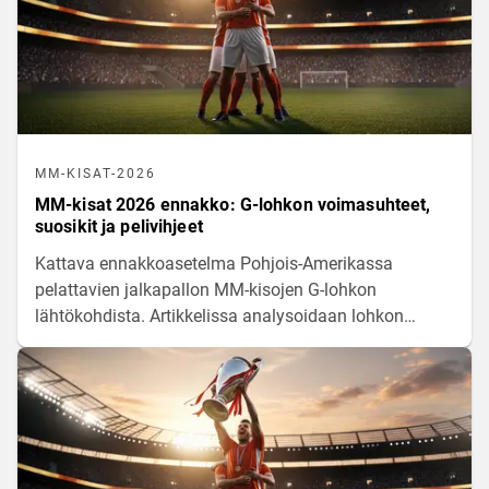
MM-KISAT-2026
MM-kisat 2026 ennakko: G-lohkon voimasuhteet,
suosikit ja pelivihjeet
Kattava ennakkoasetelma Pohjois-Amerikassa
pelattavien jalkapallon MM-kisojen G-lohkon
lähtökohdista. Artikkelissa analysoidaan lohkon
joukkueiden voimasuhteita, pelaajamateriaaleja ja
tilastollisia odotusarvoja matkalla kohti
pudotuspelejä.