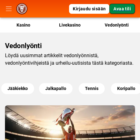
Kirjaudu sisään
Avaa tili
Kasino
Livekasino
Vedonlyönti
Vedonlyönti
Löydä uusimmat artikkelit vedonlyönnistä,
vedonlyöntivihjeistä ja urheilu-uutisista tästä kategoriasta.
Jääkiekko
Jalkapallo
Tennis
Koripallo