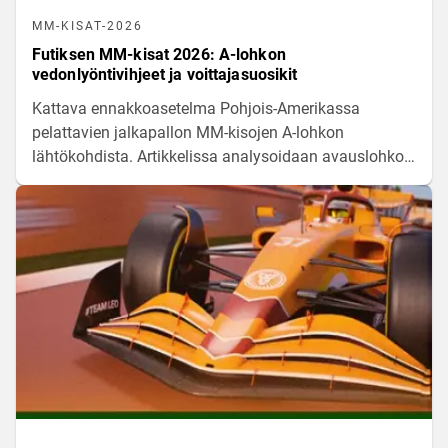
MM-KISAT-2026
Futiksen MM-kisat 2026: A-lohkon
vedonlyöntivihjeet ja voittajasuosikit
Kattava ennakkoasetelma Pohjois-Amerikassa
pelattavien jalkapallon MM-kisojen A-lohkon
lähtökohdista. Artikkelissa analysoidaan avauslohkon
joukkueiden voimasuhteita, pelaajamateriaaleja ja
tilastollisia odotusarvoja matkalla kohti jatkopelejä.