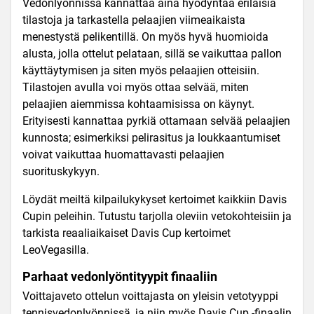
Vedonlyönnissä kannattaa aina hyödyntää erilaisia
tilastoja ja tarkastella pelaajien viimeaikaista
menestystä pelikentillä. On myös hyvä huomioida
alusta, jolla ottelut pelataan, sillä se vaikuttaa pallon
käyttäytymisen ja siten myös pelaajien otteisiin.
Tilastojen avulla voi myös ottaa selvää, miten
pelaajien aiemmissa kohtaamisissa on käynyt.
Erityisesti kannattaa pyrkiä ottamaan selvää pelaajien
kunnosta; esimerkiksi pelirasitus ja loukkaantumiset
voivat vaikuttaa huomattavasti pelaajien
suorituskykyyn.
Löydät meiltä kilpailukykyset kertoimet kaikkiin Davis
Cupin peleihin. Tutustu tarjolla oleviin vetokohteisiin ja
tarkista reaaliaikaiset Davis Cup kertoimet
LeoVegasilla.
Parhaat vedonlyöntityypit finaaliin
Voittajaveto ottelun voittajasta on yleisin vetotyyppi
tennisvedonlyönnissä, ja niin myös Davis Cup -finaalin