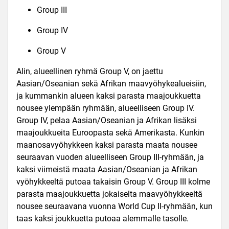
Group III
Group IV
Group V
Alin, alueellinen ryhmä Group V, on jaettu
Aasian/Oseanian sekä Afrikan maavyöhykealueisiin,
ja kummankin alueen kaksi parasta maajoukkuetta
nousee ylempään ryhmään, alueelliseen Group IV
.
Group IV
, pelaa Aasian/Oseanian ja Afrikan lisäksi
maajoukkueita Euroopasta sekä Amerikasta. Kunkin
maanosavyöhykkeen kaksi parasta maata nousee
seuraavan vuoden alueelliseen Group III-ryhmään, ja
kaksi viimeistä maata Aasian/Oseanian ja Afrikan
vyöhykkeeltä putoaa takaisin Group V
. Group III
kolme
parasta maajoukkuetta jokaiselta maavyöhykkeeltä
nousee seuraavana vuonna World Cup II-ryhmään, kun
taas kaksi joukkuetta putoaa alemmalle tasolle.