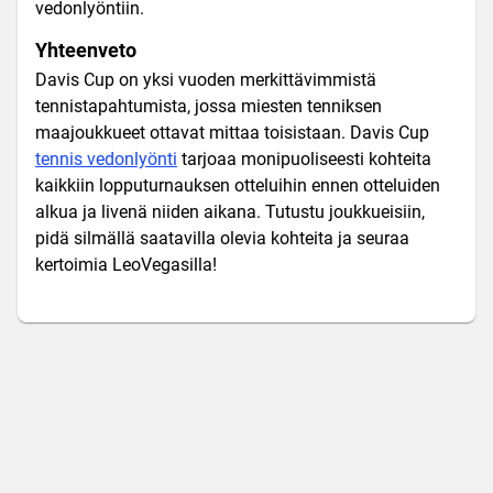
vedonlyöntiin.
Yhteenveto
Davis Cup on yksi vuoden merkittävimmistä
tennistapahtumista, jossa miesten tenniksen
maajoukkueet ottavat mittaa toisistaan. Davis Cup
tennis vedonlyönti
tarjoaa monipuoliseesti kohteita
kaikkiin lopputurnauksen otteluihin ennen otteluiden
alkua ja livenä niiden aikana. Tutustu joukkueisiin,
pidä silmällä saatavilla olevia kohteita ja seuraa
kertoimia LeoVegasilla!