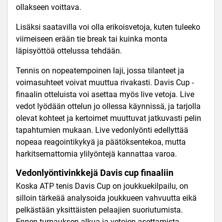
ollakseen voittava.
Lisäksi saatavilla voi olla erikoisvetoja, kuten tuleeko
viimeiseen erään tie break tai kuinka monta
läpisyöttöä ottelussa tehdään.
Tennis on nopeatempoinen laji, jossa tilanteet ja
voimasuhteet voivat muuttua rivakasti. Davis Cup -
finaalin otteluista voi asettaa myös live vetoja. Live
vedot lyödään ottelun jo ollessa käynnissä, ja tarjolla
olevat kohteet ja kertoimet muuttuvat jatkuvasti pelin
tapahtumien mukaan. Live vedonlyönti edellyttää
nopeaa reagointikykyä ja päätöksentekoa, mutta
harkitsemattomia ylilyöntejä kannattaa varoa.
Vedonlyöntivinkkejä Davis cup finaaliin
Koska ATP tenis Davis Cup on joukkuekilpailu, on
silloin tärkeää analysoida joukkueen vahvuutta eikä
pelkästään yksittäisten pelaajien suoriutumista.
Ennen turnauksen alkua ja vetojen asettamista