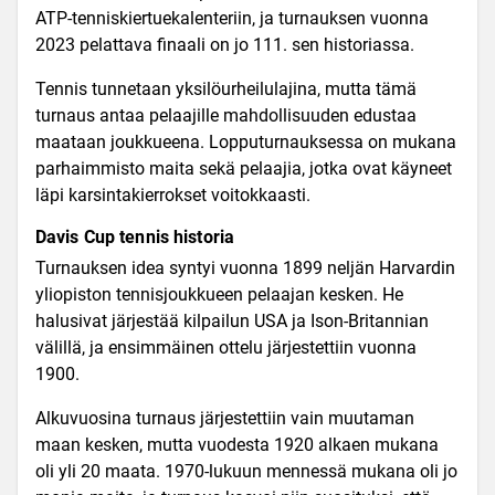
ATP-tenniskiertuekalenteriin, ja turnauksen vuonna
2023 pelattava finaali on jo 111. sen historiassa.
Tennis tunnetaan yksilöurheilulajina, mutta tämä
turnaus antaa pelaajille mahdollisuuden edustaa
maataan joukkueena. Lopputurnauksessa on mukana
parhaimmisto maita sekä pelaajia, jotka ovat käyneet
läpi karsintakierrokset voitokkaasti.
Davis Cup tennis historia
Turnauksen idea syntyi vuonna 1899 neljän Harvardin
yliopiston tennisjoukkueen pelaajan kesken. He
halusivat järjestää kilpailun USA
ja Ison-Britannian
välillä, ja ensimmäinen ottelu järjestettiin vuonna
1900.
Alkuvuosina turnaus järjestettiin vain muutaman
maan kesken, mutta vuodesta 1920 alkaen mukana
oli yli 20 maata. 1970-lukuun mennessä mukana oli jo