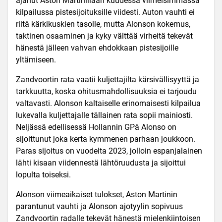
ajanut Aston Martinillaan kuudessa viimeisimmässä
kilpailussa pistesijoituksille viidesti. Auton vauhti ei
riitä kärkikuskien tasolle, mutta Alonson kokemus,
taktinen osaaminen ja kyky välttää virheitä tekevät
hänestä jälleen vahvan ehdokkaan pistesijoille
yltämiseen.
Zandvoortin rata vaatii kuljettajilta kärsivällisyyttä ja
tarkkuutta, koska ohitusmahdollisuuksia ei tarjoudu
valtavasti. Alonson kaltaiselle erinomaisesti kilpailua
lukevalla kuljettajalle tällainen rata sopii mainiosti.
Neljässä edellisessä Hollannin GP
ä Alonso on
sijoittunut joka kerta kymmenen parhaan joukkoon.
Paras sijoitus on vuodelta 2023, jolloin espanjalainen
lähti kisaan viidennestä lähtöruudusta ja sijoittui
lopulta toiseksi.
Alonson viimeaikaiset tulokset, Aston Martinin
parantunut vauhti ja Alonson ajotyylin sopivuus
Zandvoortin radalle tekevät hänestä mielenkiintoisen