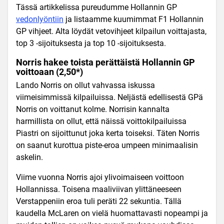
Tässä artikkelissa pureudumme Hollannin GP
vedonlyöntiin
ja listaamme kuumimmat F1 Hollannin
GP vihjeet. Alta löydät vetovihjeet kilpailun voittajasta,
top 3 -sijoituksesta ja top 10 -sijoituksesta.
Norris hakee toista perättäistä Hollannin GP
voittoaan (2,50*)
Lando Norris on ollut vahvassa iskussa
viimeisimmissä kilpailuissa. Neljästä edellisestä GP
ä
Norris on voittanut kolme. Norrisin kannalta
harmillista on ollut, että näissä voittokilpailuissa
Piastri on sijoittunut joka kerta toiseksi. Täten Norris
on saanut kurottua piste-eroa umpeen minimaalisin
askelin.
Viime vuonna Norris ajoi ylivoimaiseen voittoon
Hollannissa. Toisena maaliviivan ylittäneeseen
Verstappeniin eroa tuli peräti 22 sekuntia. Tällä
kaudella McLaren on vielä huomattavasti nopeampi ja