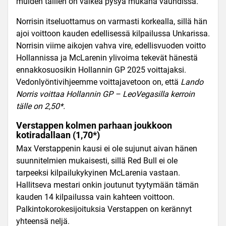
muiden tallien on vaikea pysyä mukana vauhdissa.
Norrisin itseluottamus on varmasti korkealla, sillä hän
ajoi voittoon kauden edellisessä kilpailussa Unkarissa.
Norrisin viime aikojen vahva vire, edellisvuoden voitto
Hollannissa ja McLarenin ylivoima tekevät hänestä
ennakkosuosikin Hollannin GP
2025 voittajaksi.
Vedonlyöntivihjeemme voittajavetoon on, että
Lando
Norris voittaa Hollannin GP
– LeoVegasilla kerroin
tälle on 2,50*.
Verstappen kolmen parhaan joukkoon
kotiradallaan (1,70*)
Max Verstappenin kausi ei ole sujunut aivan hänen
suunnitelmien mukaisesti, sillä Red Bull ei ole
tarpeeksi kilpailukykyinen McLarenia vastaan.
Hallitseva mestari onkin joutunut tyytymään tämän
kauden 14 kilpailussa vain kahteen voittoon.
Palkintokorokesijoituksia Verstappen on kerännyt
yhteensä neljä.