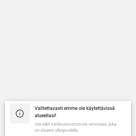
Valitettavasti emme ole käytettävissä
alueellasi!
Vierailet verkkosivustomme versiossa, joka
on alueesi ulkopuolella.