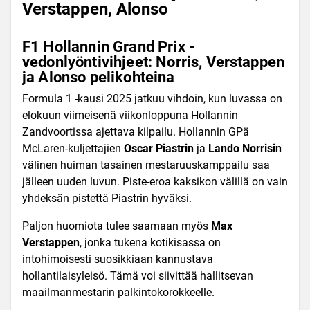
Verstappen, Alonso
F1 Hollannin Grand Prix -
vedonlyöntivihjeet: Norris, Verstappen
ja Alonso pelikohteina
Formula 1 -kausi 2025 jatkuu vihdoin, kun luvassa on
elokuun viimeisenä viikonloppuna Hollannin
Zandvoortissa ajettava kilpailu. Hollannin GP
ä
McLaren-kuljettajien
Oscar Piastrin
ja
Lando Norrisin
välinen huiman tasainen mestaruuskamppailu saa
jälleen uuden luvun. Piste-eroa kaksikon välillä on vain
yhdeksän pistettä Piastrin hyväksi.
Paljon huomiota tulee saamaan myös
Max
Verstappen
, jonka tukena kotikisassa on
intohimoisesti suosikkiaan kannustava
hollantilaisyleisö. Tämä voi siivittää hallitsevan
maailmanmestarin palkintokorokkeelle.