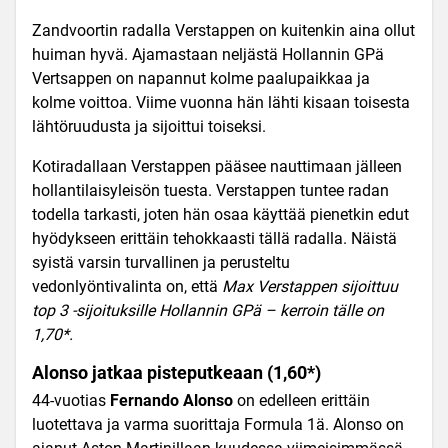
Zandvoortin radalla Verstappen on kuitenkin aina ollut
huiman hyvä. Ajamastaan neljästä Hollannin GP
ä
Vertsappen on napannut kolme paalupaikkaa ja
kolme voittoa. Viime vuonna hän lähti kisaan toisesta
lähtöruudusta ja sijoittui toiseksi.
Kotiradallaan Verstappen pääsee nauttimaan jälleen
hollantilaisyleisön tuesta. Verstappen tuntee radan
todella tarkasti, joten hän osaa käyttää pienetkin edut
hyödykseen erittäin tehokkaasti tällä radalla. Näistä
syistä varsin turvallinen ja perusteltu
vedonlyöntivalinta on, että
Max Verstappen sijoittuu
top 3 -sijoituksille Hollannin GP
ä – kerroin tälle on
1,70*.
Alonso jatkaa pisteputkeaan (1,60*)
44-vuotias
Fernando Alonso
on edelleen erittäin
luotettava ja varma suorittaja Formula 1
ä. Alonso on