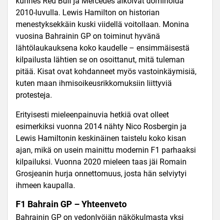
kunnes Red Bull ja Mercedes alkoivat dominoida
2010-luvulla. Lewis Hamilton on historian
menestyksekkäin kuski viidellä voitollaan. Monina
vuosina Bahrainin GP on toiminut hyvänä
lähtölaukauksena koko kaudelle – ensimmäisestä
kilpailusta lähtien se on osoittanut, mitä tuleman
pitää. Kisat ovat kohdanneet myös vastoinkäymisiä,
kuten maan ihmisoikeusrikkomuksiin liittyviä
protesteja.
Erityisesti mieleenpainuvia hetkiä ovat olleet
esimerkiksi vuonna 2014 nähty Nico Rosbergin ja
Lewis Hamiltonin keskinäinen taistelu koko kisan
ajan, mikä on usein mainittu modernin F1
parhaaksi
kilpailuksi. Vuonna 2020 mieleen taas jäi Romain
Grosjeanin hurja onnettomuus, josta hän selviytyi
ihmeen kaupalla.
F1 Bahrain GP – Yhteenveto
Bahrainin GP on vedonlyöjän näkökulmasta yksi