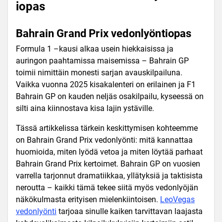
iopas
Bahrain Grand Prix vedonlyöntiopas
Formula 1 –kausi alkaa usein hiekkaisissa ja
auringon paahtamissa maisemissa – Bahrain GP
toimii nimittäin monesti sarjan avauskilpailuna.
Vaikka vuonna 2025 kisakalenteri on erilainen ja F1
Bahrain GP on kauden neljäs osakilpailu, kyseessä on
silti aina kiinnostava kisa lajin ystäville.
Tässä artikkelissa tärkein keskittymisen kohteemme
on Bahrain Grand Prix vedonlyönti: mitä kannattaa
huomioida, miten lyödä vetoa ja miten löytää parhaat
Bahrain Grand Prix kertoimet. Bahrain GP on vuosien
varrella tarjonnut dramatiikkaa, yllätyksiä ja taktisista
neroutta – kaikki tämä tekee siitä myös vedonlyöjän
näkökulmasta erityisen mielenkiintoisen.
LeoVegas
vedonlyönti
tarjoaa sinulle kaiken tarvittavan laajasta