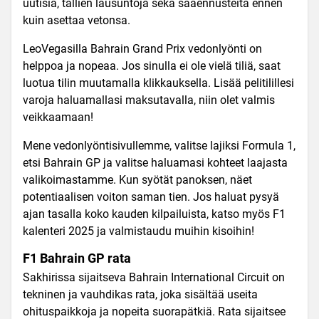
uutisia, tallien lausuntoja sekä sääennusteita ennen
kuin asettaa vetonsa.
LeoVegasilla Bahrain Grand Prix vedonlyönti on
helppoa ja nopeaa. Jos sinulla ei ole vielä tiliä, saat
luotua tilin muutamalla klikkauksella. Lisää pelitilillesi
varoja haluamallasi maksutavalla, niin olet valmis
veikkaamaan!
Mene vedonlyöntisivullemme, valitse lajiksi Formula 1,
etsi Bahrain GP ja valitse haluamasi kohteet laajasta
valikoimastamme. Kun syötät panoksen, näet
potentiaalisen voiton saman tien. Jos haluat pysyä
ajan tasalla koko kauden kilpailuista, katso myös F1
kalenteri 2025 ja valmistaudu muihin kisoihin!
F1 Bahrain GP rata
Sakhirissa sijaitseva Bahrain International Circuit on
tekninen ja vauhdikas rata, joka sisältää useita
ohituspaikkoja ja nopeita suorapätkiä. Rata sijaitsee