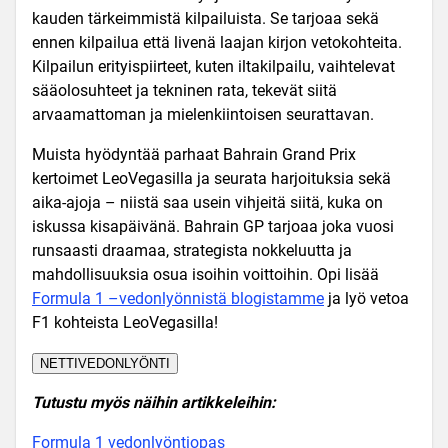
kauden tärkeimmistä kilpailuista. Se tarjoaa sekä
ennen kilpailua että livenä laajan kirjon vetokohteita.
Kilpailun erityispiirteet, kuten iltakilpailu, vaihtelevat
sääolosuhteet ja tekninen rata, tekevät siitä
arvaamattoman ja mielenkiintoisen seurattavan.
Muista hyödyntää parhaat Bahrain Grand Prix
kertoimet LeoVegasilla ja seurata harjoituksia sekä
aika-ajoja – niistä saa usein vihjeitä siitä, kuka on
iskussa kisapäivänä. Bahrain GP tarjoaa joka vuosi
runsaasti draamaa, strategista nokkeluutta ja
mahdollisuuksia osua isoihin voittoihin. Opi lisää
Formula 1 –vedonlyönnistä blogistamme
ja lyö vetoa
F1 kohteista LeoVegasilla!
NETTIVEDONLYÖNTI
Tutustu myös näihin artikkeleihin:
Formula 1 vedonlyöntiopas