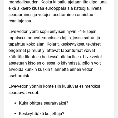
mahdollisuuden. Koska kilpailu ajetaan iltakilpailuna,
eikä aikaero kiusaa eurooppalaisia katsojia, livenä
seuraaminen ja vetojen asettaminen onnistuu
reaaliajassa.
Live-vedonlyönti sopii erityisen hyvin F1-kisojen
tapaiseen nopeatempoiseen lajiin, jossa sattuu ja
tapahtuu koko ajan. Kolarit, keskeytykset, tekniset
ongelmat ja muut yllättävät tapahtumat voivat
kääntää tilanteen hetkessä päälaelleen. Live-vedot
asetetaan kisojen ollessa jo käynnissä, jolloin voit
arvioida kunkin kuskin tilannetta ennen vedon
asettamista.
Live-vedonlyönnin kohteisiin kuuluvat esimerkiksi
seuraavat vedot:
Kuka ohittaa seuraavaksi?
Keskeyttääkö kuljettaja?