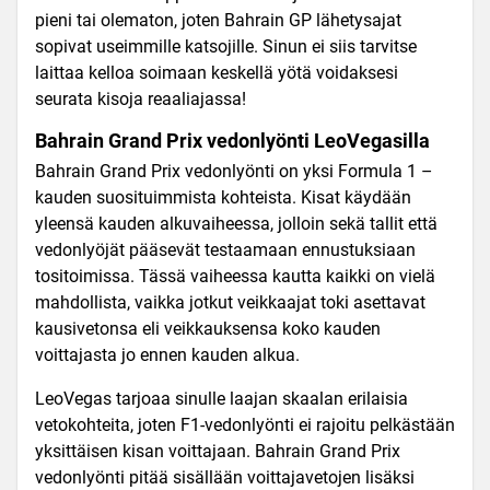
pieni tai olematon, joten Bahrain GP lähetysajat
sopivat useimmille katsojille. Sinun ei siis tarvitse
laittaa kelloa soimaan keskellä yötä voidaksesi
seurata kisoja reaaliajassa!
Bahrain Grand Prix vedonlyönti LeoVegasilla
Bahrain Grand Prix vedonlyönti on yksi Formula 1 –
kauden suosituimmista kohteista. Kisat käydään
yleensä kauden alkuvaiheessa, jolloin sekä tallit että
vedonlyöjät pääsevät testaamaan ennustuksiaan
tositoimissa. Tässä vaiheessa kautta kaikki on vielä
mahdollista, vaikka jotkut veikkaajat toki asettavat
kausivetonsa eli veikkauksensa koko kauden
voittajasta jo ennen kauden alkua.
LeoVegas tarjoaa sinulle laajan skaalan erilaisia
vetokohteita, joten F1-vedonlyönti ei rajoitu pelkästään
yksittäisen kisan voittajaan. Bahrain Grand Prix
vedonlyönti pitää sisällään voittajavetojen lisäksi