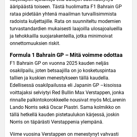
ääripäästä toiseen. Tästä huolimatta F1 Bahrain GP
rataa pidetään yhtenä maailman turvallisimmista
radoista kuljettajille. Rata on suunniteltu modernien
turvastandardien mukaisesti laajoilla ulosajoalueilla
ja tehokkailla suojarakenteilla, jotka minimoivat
onnettomuuksien riskit.
Formula 1 Bahrain GP – Mitä voimme odottaa
F1 Bahrain GP on vuonna 2025 kauden neljäs
osakilpailu, joten betsaajilla on jo kosketuspintaa
tallien ja kuskien menestykseen tällä kaudella.
Edellisessä osakilpailussa eli Japanin GP –kisoissa
voittajaksi selviytyi Red Bullin Max Verstappen, jonka
rinnalle palkintokorokkeelle nousivat myös McLarenin
Lando Norris sekä Oscar Piastri. Sama kolmikko on
tällä hetkellä kauden pistetaulukon kärjessä, joskin
Norris on täpärästi Verstappenia ylempänä.
Viime vuosina Verstappen on menestynyt vahvasti