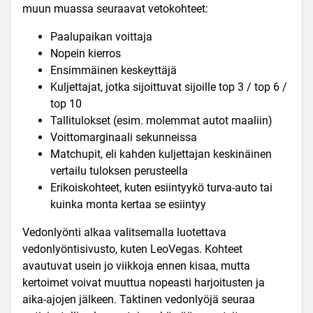
muun muassa seuraavat vetokohteet:
Paalupaikan voittaja
Nopein kierros
Ensimmäinen keskeyttäjä
Kuljettajat, jotka sijoittuvat sijoille top 3 / top 6 /
top 10
Tallitulokset (esim. molemmat autot maaliin)
Voittomarginaali sekunneissa
Matchupit, eli kahden kuljettajan keskinäinen
vertailu tuloksen perusteella
Erikoiskohteet, kuten esiintyykö turva-auto tai
kuinka monta kertaa se esiintyy
Vedonlyönti alkaa valitsemalla luotettava
vedonlyöntisivusto, kuten LeoVegas. Kohteet
avautuvat usein jo viikkoja ennen kisaa, mutta
kertoimet voivat muuttua nopeasti harjoitusten ja
aika-ajojen jälkeen. Taktinen vedonlyöjä seuraa