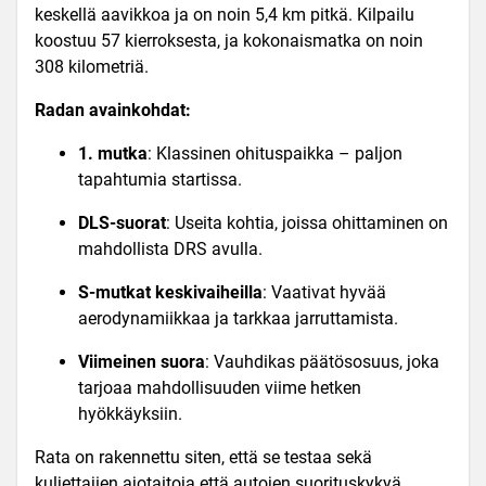
keskellä aavikkoa ja on noin 5,4 km pitkä. Kilpailu
koostuu 57 kierroksesta, ja kokonaismatka on noin
308 kilometriä.
Radan avainkohdat:
1. mutka
: Klassinen ohituspaikka – paljon
tapahtumia startissa.
DLS-suorat
: Useita kohtia, joissa ohittaminen on
mahdollista DRS
avulla.
S-mutkat keskivaiheilla
: Vaativat hyvää
aerodynamiikkaa ja tarkkaa jarruttamista.
Viimeinen suora
: Vauhdikas päätösosuus, joka
tarjoaa mahdollisuuden viime hetken
hyökkäyksiin.
Rata on rakennettu siten, että se testaa sekä
kuljettajien ajotaitoja että autojen suorituskykyä