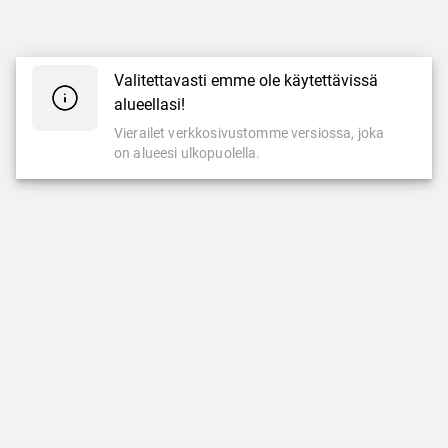
Valitettavasti emme ole käytettävissä
alueellasi!
Vierailet verkkosivustomme versiossa, joka
on alueesi ulkopuolella.
KASINO
LIVEKASINO
Kolikkopelit
Ruletti
Suosituimmat
Blackjack
Uusimmat pelit
Pokeri