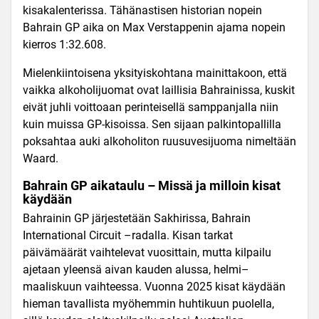
kisakalenterissa. Tähänastisen historian nopein
Bahrain GP aika on Max Verstappenin ajama nopein
kierros 1:32.608.
Mielenkiintoisena yksityiskohtana mainittakoon, että
vaikka alkoholijuomat ovat laillisia Bahrainissa, kuskit
eivät juhli voittoaan perinteisellä samppanjalla niin
kuin muissa GP-kisoissa. Sen sijaan palkintopallilla
poksahtaa auki alkoholiton ruusuvesijuoma nimeltään
Waard.
Bahrain GP aikataulu – Missä ja milloin kisat
käydään
Bahrainin GP järjestetään Sakhirissa, Bahrain
International Circuit –radalla. Kisan tarkat
päivämäärät vaihtelevat vuosittain, mutta kilpailu
ajetaan yleensä aivan kauden alussa, helmi–
maaliskuun vaihteessa. Vuonna 2025 kisat käydään
hieman tavallista myöhemmin huhtikuun puolella,