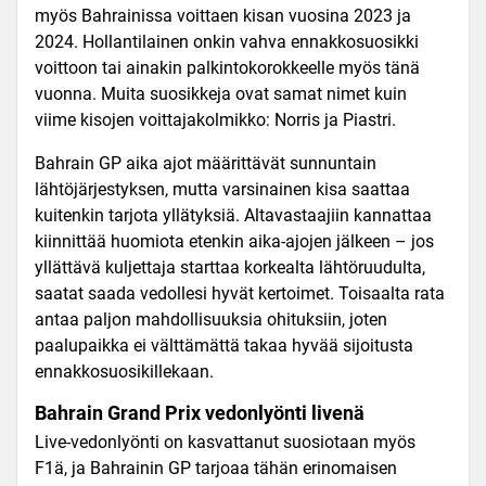
myös Bahrainissa voittaen kisan vuosina 2023 ja
2024. Hollantilainen onkin vahva ennakkosuosikki
voittoon tai ainakin palkintokorokkeelle myös tänä
vuonna. Muita suosikkeja ovat samat nimet kuin
viime kisojen voittajakolmikko: Norris ja Piastri.
Bahrain GP aika ajot määrittävät sunnuntain
lähtöjärjestyksen, mutta varsinainen kisa saattaa
kuitenkin tarjota yllätyksiä. Altavastaajiin kannattaa
kiinnittää huomiota etenkin aika-ajojen jälkeen – jos
yllättävä kuljettaja starttaa korkealta lähtöruudulta,
saatat saada vedollesi hyvät kertoimet. Toisaalta rata
antaa paljon mahdollisuuksia ohituksiin, joten
paalupaikka ei välttämättä takaa hyvää sijoitusta
ennakkosuosikillekaan.
Bahrain Grand Prix vedonlyönti livenä
Live-vedonlyönti on kasvattanut suosiotaan myös
F1
ä, ja Bahrainin GP tarjoaa tähän erinomaisen