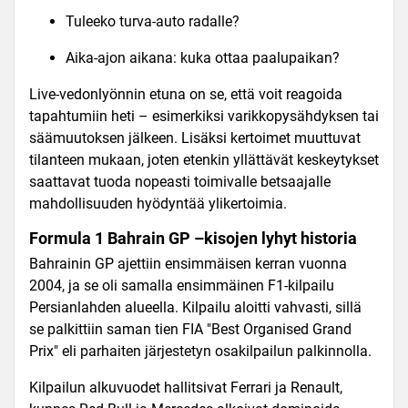
Tuleeko turva-auto radalle?
Aika-ajon aikana: kuka ottaa paalupaikan?
Live-vedonlyönnin etuna on se, että voit reagoida
tapahtumiin heti – esimerkiksi varikkopysähdyksen tai
säämuutoksen jälkeen. Lisäksi kertoimet muuttuvat
tilanteen mukaan, joten etenkin yllättävät keskeytykset
saattavat tuoda nopeasti toimivalle betsaajalle
mahdollisuuden hyödyntää ylikertoimia.
Formula 1 Bahrain GP –kisojen lyhyt historia
Bahrainin GP ajettiin ensimmäisen kerran vuonna
2004, ja se oli samalla ensimmäinen F1-kilpailu
Persianlahden alueella. Kilpailu aloitti vahvasti, sillä
se palkittiin saman tien FIA
"Best Organised Grand
Prix" eli parhaiten järjestetyn osakilpailun palkinnolla.
Kilpailun alkuvuodet hallitsivat Ferrari ja Renault,