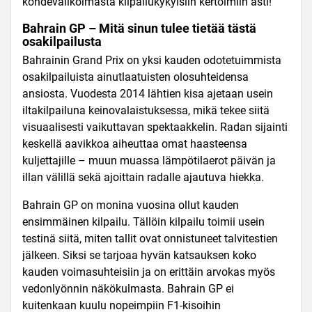
kohdevalikoimasta kilpailukykyisiin kertoimiin asti!
Bahrain GP – Mitä sinun tulee tietää tästä
osakilpailusta
Bahrainin Grand Prix on yksi kauden odotetuimmista
osakilpailuista ainutlaatuisten olosuhteidensa
ansiosta. Vuodesta 2014 lähtien kisa ajetaan usein
iltakilpailuna keinovalaistuksessa, mikä tekee siitä
visuaalisesti vaikuttavan spektaakkelin. Radan sijainti
keskellä aavikkoa aiheuttaa omat haasteensa
kuljettajille – muun muassa lämpötilaerot päivän ja
illan välillä sekä ajoittain radalle ajautuva hiekka.
Bahrain GP on monina vuosina ollut kauden
ensimmäinen kilpailu. Tällöin kilpailu toimii usein
testinä siitä, miten tallit ovat onnistuneet talvitestien
jälkeen. Siksi se tarjoaa hyvän katsauksen koko
kauden voimasuhteisiin ja on erittäin arvokas myös
vedonlyönnin näkökulmasta. Bahrain GP ei
kuitenkaan kuulu nopeimpiin F1-kisoihin