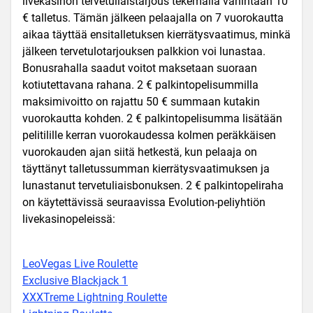
livekasinon tervetuliaistarjous tekemällä vähintään 10
€ talletus. Tämän jälkeen pelaajalla on 7 vuorokautta
aikaa täyttää ensitalletuksen kierrätysvaatimus, minkä
jälkeen tervetulotarjouksen palkkion voi lunastaa.
Bonusrahalla saadut voitot maksetaan suoraan
kotiutettavana rahana. 2 € palkintopelisummilla
maksimivoitto on rajattu 50 € summaan kutakin
vuorokautta kohden. 2 € palkintopelisumma lisätään
pelitilille kerran vuorokaudessa kolmen peräkkäisen
vuorokauden ajan siitä hetkestä, kun pelaaja on
täyttänyt talletussumman kierrätysvaatimuksen ja
lunastanut tervetuliaisbonuksen. 2 € palkintopeliraha
on käytettävissä seuraavissa Evolution-peliyhtiön
livekasinopeleissä:
LeoVegas Live Roulette
Exclusive Blackjack 1
XXXTreme Lightning Roulette