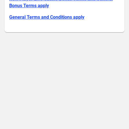
Bonus Terms apply
General Terms and Conditions apply