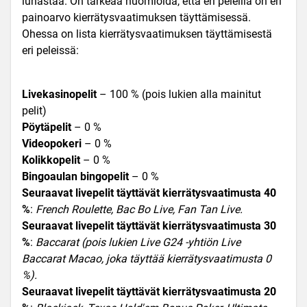
lunastaa. On tärkeää huomioida, että eri peleillä on eri
painoarvo kierrätysvaatimuksen täyttämisessä.
Ohessa on lista kierrätysvaatimuksen täyttämisestä
eri peleissä:
Livekasinopelit
– 100 % (pois lukien alla mainitut
pelit)
Pöytäpelit
– 0 %
Videopokeri
– 0 %
Kolikkopelit
– 0 %
Bingoaulan bingopelit
– 0 %
Seuraavat livepelit täyttävät kierrätysvaatimusta 40
%
:
French Roulette, Bac Bo Live, Fan Tan Live.
Seuraavat livepelit täyttävät kierrätysvaatimusta 30
%
:
Baccarat (pois lukien Live G24 -yhtiön Live
Baccarat Macao, joka täyttää kierrätysvaatimusta 0
%).
Seuraavat livepelit täyttävät kierrätysvaatimusta 20