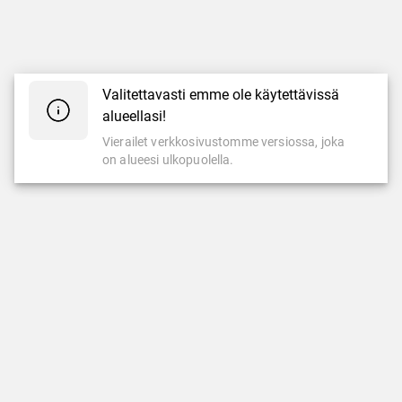
Valitettavasti emme ole käytettävissä
alueellasi!
Vierailet verkkosivustomme versiossa, joka
on alueesi ulkopuolella.
KASINO
LIVEKASINO
Kolikkopelit
Ruletti
Suosituimmat
Blackjack