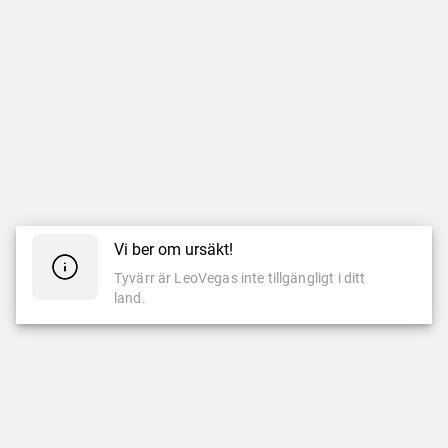
Vi ber om ursäkt!
Tyvärr är LeoVegas inte tillgängligt i ditt
land.