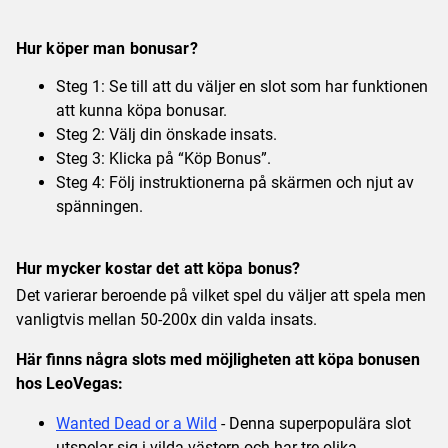
Hur köper man bonusar?
Steg 1: Se till att du väljer en slot som har funktionen
att kunna köpa bonusar.
Steg 2: Välj din önskade insats.
Steg 3: Klicka på “Köp Bonus”.
Steg 4: Följ instruktionerna på skärmen och njut av
spänningen.
Hur mycker kostar det att köpa bonus?
Det varierar beroende på vilket spel du väljer att spela men
vanligtvis mellan 50-200x din valda insats.
Här finns några slots med möjligheten att köpa bonusen
hos LeoVegas:
Wanted Dead or a Wild
- Denna superpopulära slot
utspelar sig i vilda västern och har tre olika