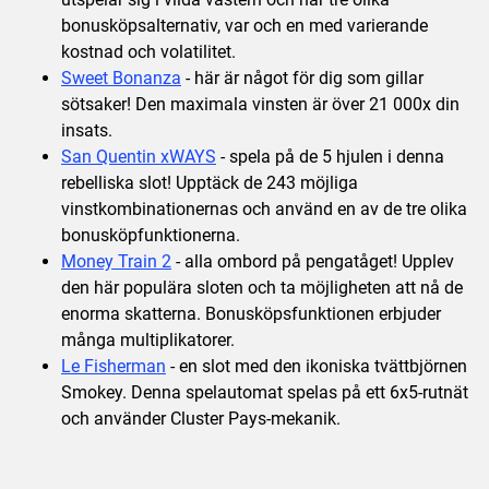
bonusköpsalternativ, var och en med varierande
kostnad och volatilitet.
Sweet Bonanza
- här är något för dig som gillar
sötsaker! Den maximala vinsten är över 21 000x din
insats.
San Quentin xWAYS
- spela på de 5 hjulen i denna
rebelliska slot! Upptäck de 243 möjliga
vinstkombinationernas och använd en av de tre olika
bonusköpfunktionerna.
Money Train 2
- alla ombord på pengatåget! Upplev
den här populära sloten och ta möjligheten att nå de
enorma skatterna. Bonusköpsfunktionen erbjuder
många multiplikatorer.
Le Fisherman
- en slot med den ikoniska tvättbjörnen
Smokey. Denna spelautomat spelas på ett 6x5-rutnät
och använder Cluster Pays-mekanik.