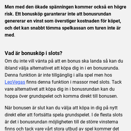
Men med den ökade spänningen kommer också en högre
risk. Ett bonusköp garanterar inte att bonusrundan
genererar en vinst som överstiger kostnaden för köpet,
och det kan snabbt tömma spelkassan om turen inte är
med
.
Vad är bonusköp i slots?
Om du inte vill vänta på att en bonus ska landa så kan du
ibland välja alternativet att köpa dig in i en bonusrunda.
Denna funktion är inte tillgänglig i alla spel men hos
LeoVegas
finns denna funktion i massor med slots. Tack
vare alternativet att köpa dig in i bonusrundan kan du
hoppa över grundspelet och komma direkt till bonusen.
När bonusen är slut kan du välja att köpa in dig på nytt
direkt eller att fortsätta spela grundspelet. I de flesta slots
är det i bonusrundan möjligheten till de större vinsterna
finns och tack vare vårt stora utbud av spel kommer det