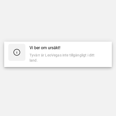
Vi ber om ursäkt!
Tyvärr är LeoVegas inte tillgängligt i ditt
land.
CASINO
LIVE CASINO