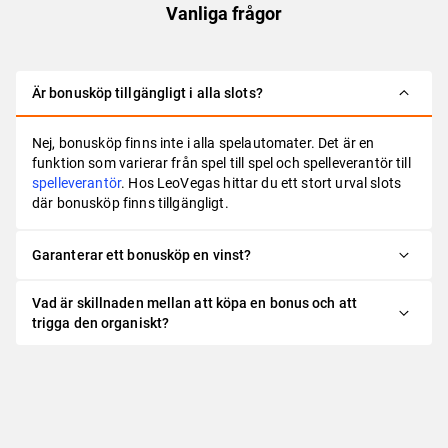
Vanliga frågor
Är bonusköp tillgängligt i alla slots?
Nej, bonusköp finns inte i alla spelautomater. Det är en
funktion som varierar från spel till spel och spelleverantör till
spelleverantör
. Hos LeoVegas hittar du ett stort urval slots
där bonusköp finns tillgängligt.
Garanterar ett bonusköp en vinst?
Vad är skillnaden mellan att köpa en bonus och att
trigga den organiskt?