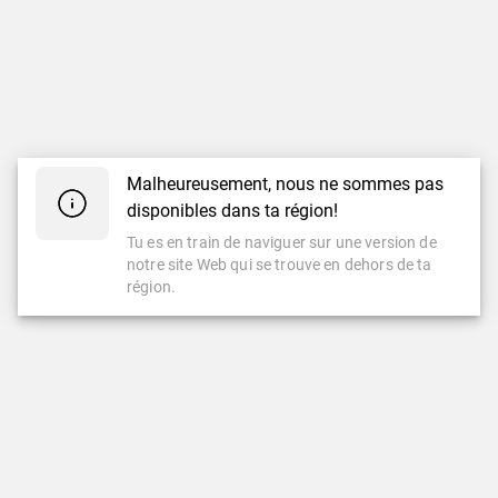
Malheureusement, nous ne sommes pas
disponibles dans ta région!
Tu es en train de naviguer sur une version de
notre site Web qui se trouve en dehors de ta
région.