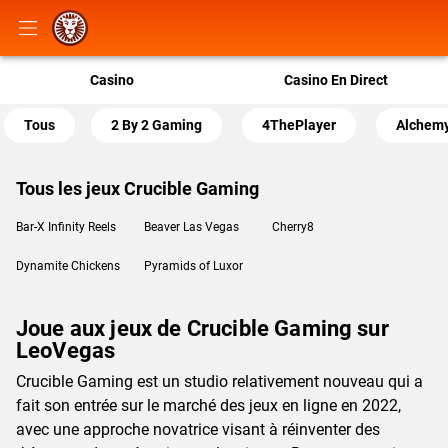
Casino
Casino En Direct
Tous
2 By 2 Gaming
4ThePlayer
Alchem
Tous les jeux Crucible Gaming
Bar-X Infinity Reels
Beaver Las Vegas
Cherry8
Dynamite Chickens
Pyramids of Luxor
Joue aux jeux de Crucible Gaming sur
LeoVegas
Crucible Gaming est un studio relativement nouveau qui a
fait son entrée sur le marché des jeux en ligne en 2022,
avec une approche novatrice visant à réinventer des