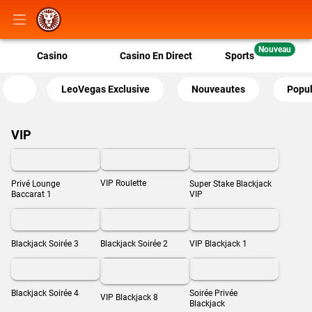
Nouveau
Casino
Casino En Direct
Sports
LeoVegas Exclusive
Nouveautes
Popul
VIP
25
7
29
1
24
Min 1 000 $
Min 10 $
0/0
VIP Roulette
Privé Lounge
Super Stake Blackjack
Baccarat 1
VIP
Min 500 $
Min 250 $
Min 250 $
2/7
Min
Blackjack Soirée 3
Blackjack Soirée 2
VIP Blackjack 1
0/7
Min 100 $
Min 1 000 $
1 000 $
Blackjack Soirée 4
Soirée Privée
VIP Blackjack 8
Min
Blackjack
0/7
Min 1 000 $
Min 500 $
3/7
1 000 $