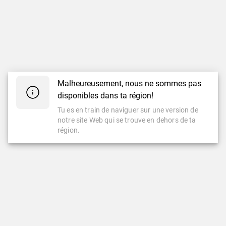
Malheureusement, nous ne sommes pas
disponibles dans ta région!
Tu es en train de naviguer sur une version de
notre site Web qui se trouve en dehors de ta
région.