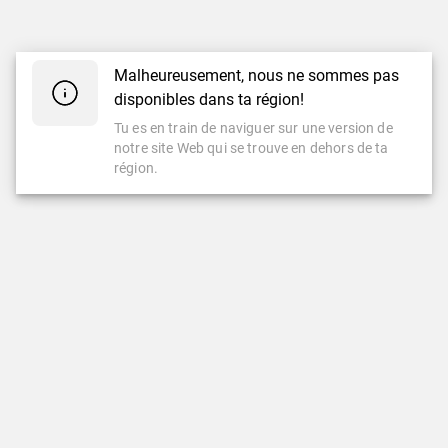
Malheureusement, nous ne sommes pas
disponibles dans ta région!
Tu es en train de naviguer sur une version de
notre site Web qui se trouve en dehors de ta
région.
CASINO
CASINO EN DIRECT
Casino
Casino en direct
LeoVegas Studios
Nouveautés
Meilleurs jeux
LeoVegas Exclusive