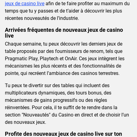
jeux de casino live
afin de te faire profiter au maximum du
temps que tu y passes et de t’aider à découvrir les plus
récentes nouveautés de l’industrie.
Arrivées fréquentes de nouveaux jeux de casino
live
Chaque semaine, tu peux découvrir les derniers jeux de
table proposés par des fournisseurs de renom, tels que
Pragmatic Play, Playtech et OnAir. Ces jeux intègrent les
mécanismes les plus récents et des fonctionnalités de
pointe, qui recréent l’ambiance des casinos terrestres.
Tu peux te divertir sur des tables qui incluent des
multiplicateurs dynamiques, des tours bonus, des
mécanismes de gains progressifs ou des règles
réinventées. Pour cela, il te suffit de te rendre dans la
section "Nouveautés" du Casino en direct et de choisir l’un
des nouveaux jeux.
Profite des nouveaux jeux de casino live sur ton