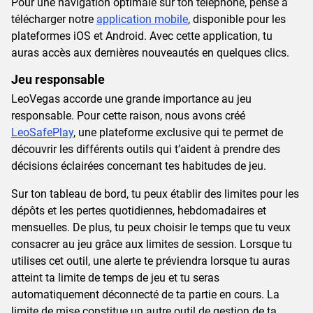
Pour une navigation optimale sur ton téléphone, pense à
télécharger notre
application mobile
, disponible pour les
plateformes iOS et Android. Avec cette application, tu
auras accès aux dernières nouveautés en quelques clics.
Jeu responsable
LeoVegas accorde une grande importance au jeu
responsable. Pour cette raison, nous avons créé
LeoSafePlay
, une plateforme exclusive qui te permet de
découvrir les différents outils qui t’aident à prendre des
décisions éclairées concernant tes habitudes de jeu.
Sur ton tableau de bord, tu peux établir des limites pour les
dépôts et les pertes quotidiennes, hebdomadaires et
mensuelles. De plus, tu peux choisir le temps que tu veux
consacrer au jeu grâce aux limites de session. Lorsque tu
utilises cet outil, une alerte te préviendra lorsque tu auras
atteint ta limite de temps de jeu et tu seras
automatiquement déconnecté de ta partie en cours. La
limite de mise constitue un autre outil de gestion de ta