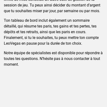
session de jeu. Tu peux ainsi décider du montant d’argent
que tu souhaites miser par jour, par semaine ou par mois.
Ton tableau de bord inclut également un sommaire
détaillé, qui résume tes paris, tes gains et tes pertes, tes
dépôts et tes retraits, ainsi que les paris en cours.
Finalement, si tu le souhaites, tu peux mettre ton compte
LeoVegas en pause pour la durée de ton choix.
Notre équipe de spécialistes est disponible pour répondre à
toutes tes questions. N’hésite pas à nous contacter à tout
moment.