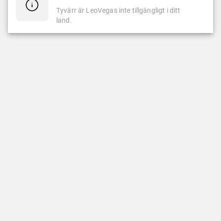
Tyvärr är LeoVegas inte tillgängligt i ditt
land.
CASINO
LIVE CASINO
Spelautomater
Roulette
Populära Spel
Blackjack
Nya Spel
Poker
LeoJackpot
Baccarat
LeoVegas Originals
Populära Live Spel
Jackpotspel
Nya Live Spel