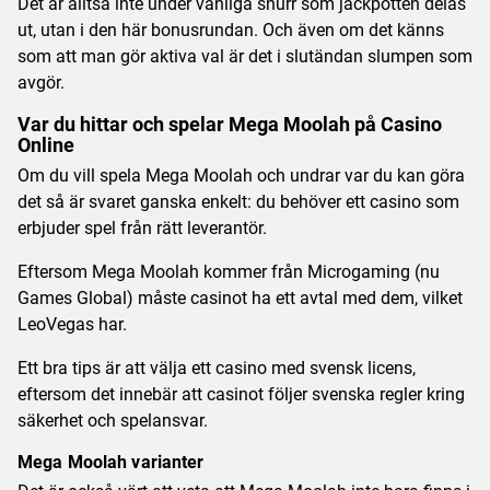
Det är alltså inte under vanliga snurr som jackpotten delas
ut, utan i den här bonusrundan. Och även om det känns
som att man gör aktiva val är det i slutändan slumpen som
avgör.
Var du hittar och spelar Mega Moolah på Casino
Online
Om du vill spela Mega Moolah och undrar var du kan göra
det så är svaret ganska enkelt: du behöver ett casino som
erbjuder spel från rätt leverantör.
Eftersom Mega Moolah kommer från Microgaming (nu
Games Global) måste casinot ha ett avtal med dem, vilket
LeoVegas har.
Ett bra tips är att välja ett casino med svensk licens,
eftersom det innebär att casinot följer svenska regler kring
säkerhet och spelansvar.
Mega Moolah varianter