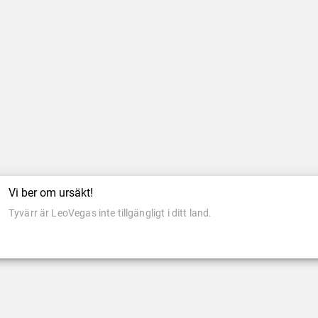
Vi ber om ursäkt!
Tyvärr är LeoVegas inte tillgängligt i ditt land.