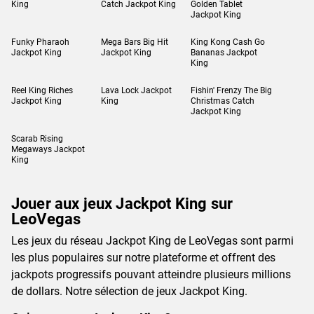
King
Catch Jackpot King
Golden Tablet
Jackpot King
Funky Pharaoh
Mega Bars Big Hit
King Kong Cash Go
Jackpot King
Jackpot King
Bananas Jackpot
King
Reel King Riches
Lava Lock Jackpot
Fishin' Frenzy The Big
Jackpot King
King
Christmas Catch
Jackpot King
Scarab Rising
Megaways Jackpot
King
Jouer aux jeux Jackpot King sur
LeoVegas
Les jeux du réseau Jackpot King de LeoVegas sont parmi
les plus populaires sur notre plateforme et offrent des
jackpots progressifs pouvant atteindre plusieurs millions
de dollars. Notre sélection de jeux Jackpot King.