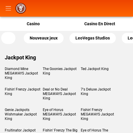
Casino
Casino En Direct
Nouveaux jeux
LeoVegas Studios
Le
Jackpot King
Diamond Mine
The Goonies Jackpot
Ted Jackpot King
MEGAWAYS Jackpot
King
King
Fishin' Frenzy Jackpot
Deal or No Deal
7's Deluxe Jackpot
King
MEGAWAYS Jackpot
King
King
Genie Jackpots
Eye of Horus
Fishin' Frenzy
Wishmaker Jackpot
MEGAWAYS Jackpot
MEGAWAYS Jackpot
King
King
King
Fruitinator Jackpot
Fishin’ Frenzy The Big
Eye of Horus The