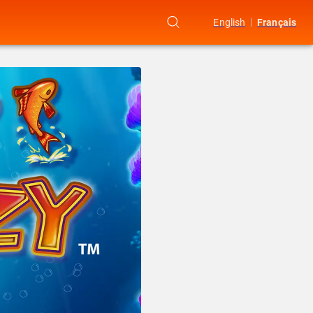
English
Français