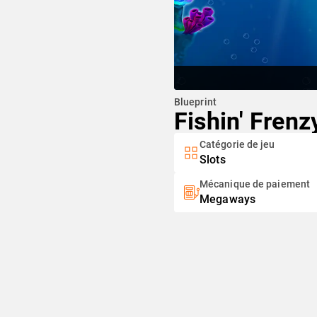
Blueprint
Fishin' Fre
Catégorie de jeu
Slots
Mécanique de paiement
Megaways