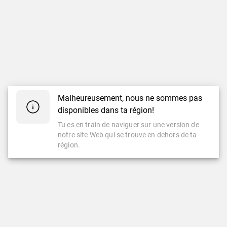
Malheureusement, nous ne sommes pas
disponibles dans ta région!
Tu es en train de naviguer sur une version de
notre site Web qui se trouve en dehors de ta
région.