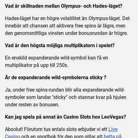
Vad är skillnaden mellan Olympus- och Hades-läget?
Hades-läget har en högre volatilitet än Olympus-läget. Det
innebär att chansen att aktivera free spins är lägre, men
den genomsnittliga vinsten under bonusrundan är högre.
Vad är den högsta möjliga multiplikatorn i spelet?
En enskild expanderande wild-symbol kan få en
multiplikator på upp till 250x.
Är de expanderande wild-symbolerna sticky ?
Ja, under free spins-rundan blir alla expanderande wild-
symboler som landar "sticky" och stannar kvar på hjulen
under resten av bonusen.
Kan jag spela på annat än Casino Slots hos LeoVegas?
Absolut! Förutom tus entals slots erbjuder vi ett
Live
Casino
och en sportbok för den som gillar att
betta på