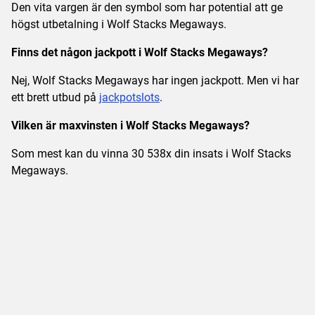
Den vita vargen är den symbol som har potential att ge
högst utbetalning i Wolf Stacks Megaways.
Finns det någon jackpott i Wolf Stacks Megaways?
Nej, Wolf Stacks Megaways har ingen jackpott. Men vi har
ett brett utbud på
jackpotslots
.
Vilken är maxvinsten i Wolf Stacks Megaways?
Som mest kan du vinna 30 538x din insats i Wolf Stacks
Megaways.