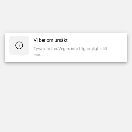
Vi ber om ursäkt!
Tyvärr är LeoVegas inte tillgängligt i ditt
land.
CASINO
LIVE CASINO
Spelautomater
Roulette