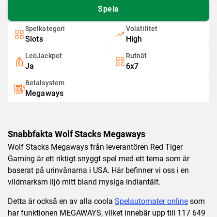
Spela
Spelkategori
Volatilitet
Slots
High
LeoJackpot
Rutnät
Ja
6x7
Betalsystem
Megaways
Snabbfakta Wolf Stacks Megaways
Wolf Stacks Megaways från leverantören Red Tiger
Gaming är ett riktigt snyggt spel med ett tema som är
baserat på urinvånarna i USA. Här befinner vi oss i en
vildmarksm iljö mitt bland mysiga indiantält.
Detta är också en av alla coola
Spelautomater online
som
har funktionen MEGAWAYS, vilket innebär upp till 117 649