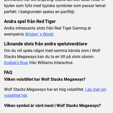
hjulen som fylls med typiska symboler som passar temat
perfekt. I bakgrunden spelas en panflöjt.
Andra spel från Red Tiger
Andra intressanta slots från Red Tiger Gaming är
exempelvis
Wrigley' s World
.
Liknande slots från andra spelutvecklare
Om du vill spela något med samma känsla som i Wolf
Stacks Megaways kan du ta en titt på slots såsom
Kodiak’s Roar
från Williams Interactive.
FAQ
Vilken volatilitet har Wolf Stacks Megaways?
Wolf Stacks Megaways har en hög volatilitet.
Läs mer om
volatilitet här
.
Vilken symbol är värd mest i Wolf Stacks Megaways?