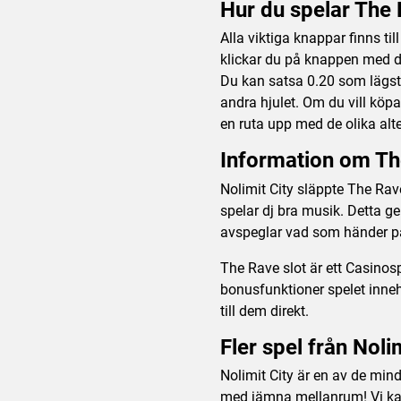
Hur du spelar The 
Alla viktiga knappar finns ti
klickar du på knappen med do
Du kan satsa 0.20 som lägst
andra hjulet. Om du vill köpa
en ruta upp med de olika alte
Information om Th
Nolimit City släppte The Rav
spelar dj
bra musik. Detta ge
avspeglar vad som händer på
The Rave slot är ett Casinos
bonusfunktioner spelet innehå
till dem direkt.
Fler spel från Noli
Nolimit City är en av de mi
med jämna mellanrum! Vi ka