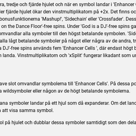
ra, tredje och fjärde hjulet och när en symbol landar i 'Enhancer 
ler fjärde hjulet ökar den vinstmultiplikatorn på +2x. Det finns o
usfunktionerna 'Mashup!', 'Sidechain' eller 'Crossfader'. Dess
n the Dance Floor'-free spins. Under 'God is a DJ'-free spins 
 omvandlar alla symboler till den högst betalande symbolen. 'S
alla lågt betalande symboler på något eller några av de andra, tre
a DJ'-free spins används fem 'Enhancer Cells ', där endast högt 
an landa. Vinstmultiplikatorn och 'xSplit' fungerar likadant som
ave slot omvandlar symbolerna till 'Enhancer Cells'. På dessa po
liga wildsymboler eller någon av de högt betalande symbolerna.
adana symboler landar på ett hjul som då expanderar. Om det lan
a att visa samma symbol.
bol på hjulet och dubblar dessa symboler samtidigt som den delar s