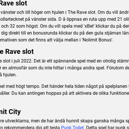
Rave slot
ll vänster och till höger om hjulen i The Rave slot. Om du vill änd
llartecknet på vänster sida. D å öppnas en ruta upp med 21 olika
 och 32 som högst. Om du vill spela med 'xBet' klickar du på d
 dig direkt till en bonusrunda klickar du på den gula stjärnan län
rnativen som det finns att välja mellan i 'Nolimit Bonus'.
e Rave slot
e slot i juli 2022. Det är ett spännande spel med en otrolig stä
r en atmosfär som du inte hittar i många andra spel. Förutom de
 hjulen.
pel med högt tempo. Det händer hela tiden något på spelplanen t
ller. Du kan antingen hoppas på att aktivera de olika funktionern
mit City
ndre utvecklarna, men de har ändå hunnit skapa ganska många s
n rekommendera dig att testa
Punk Toilet
. Detta spel har punk s