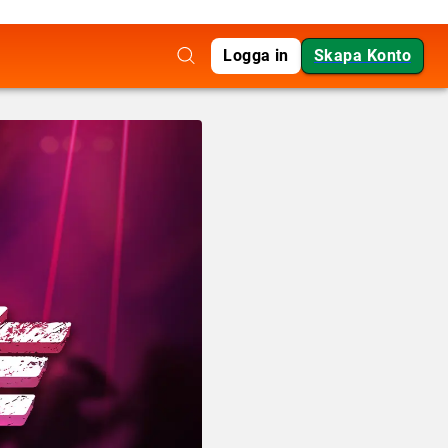
Logga in
Skapa Konto