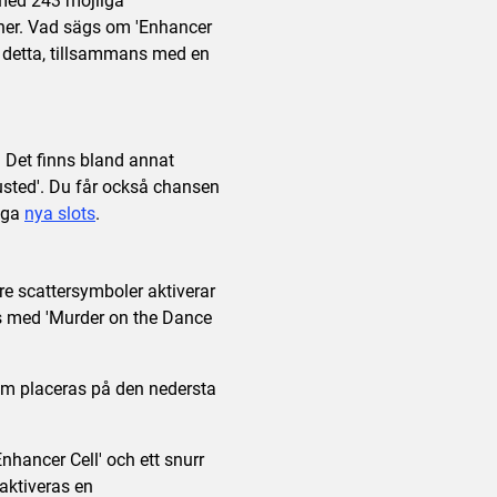
 med 243 möjliga
ner. Vad sägs om 'Enhancer
llt detta, tillsammans med en
 Det finns bland annat
'Busted'. Du får också chansen
ånga
nya slots
.
Tre scattersymboler aktiverar
ins med 'Murder on the Dance
 som placeras på den nedersta
nhancer Cell' och ett snurr
 aktiveras en