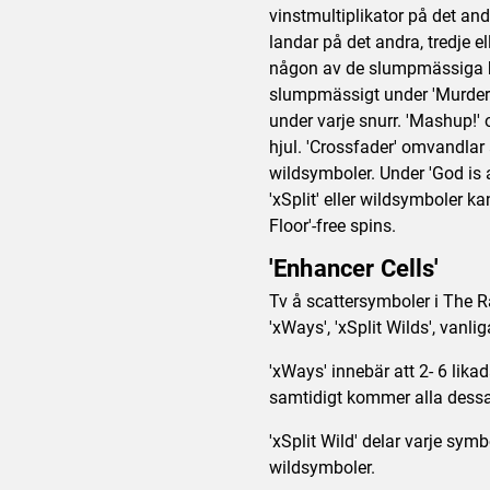
vinstmultiplikator på det and
landar på det andra, tredje el
någon av de slumpmässiga bon
slumpmässigt under 'Murder o
under varje snurr. 'Mashup!'
hjul. 'Crossfader' omvandlar 
wildsymboler. Under 'God is 
'xSplit' eller wildsymboler k
Floor'-free spins.
'Enhancer Cells'
Tv å scattersymboler i The R
'xWays', 'xSplit Wilds', van
'xWays' innebär att 2- 6 lik
samtidigt kommer alla dess
'xSplit Wild' delar varje sym
wildsymboler.