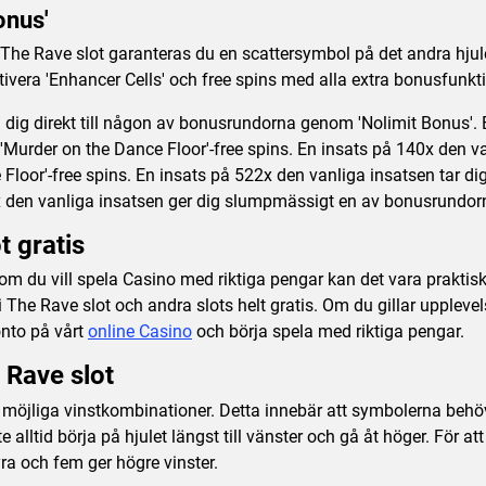
onus'
i The Rave slot garanteras du en scattersymbol på det andra hjul
tivera 'Enhancer Cells' och free spins med alla extra bonusfunkti
a dig direkt till någon av bonusrundorna genom 'Nolimit Bonus'.
ju 'Murder on the Dance Floor'-free spins. En insats på 140x den va
 Floor'-free spins. En insats på 522x den vanliga insatsen tar dig d
2x den vanliga insatsen ger dig slumpmässigt en av bonusrundor
t gratis
m du vill spela Casino med riktiga pengar kan det vara praktisk
i The Rave slot och andra slots helt gratis. Om du gillar upplevel
onto på vårt
online Casino
och börja spela med riktiga pengar.
 Rave slot
3 möjliga vinstkombinationer. Detta innebär att symbolerna behöv
te alltid börja på hjulet längst till vänster och gå åt höger. För at
a och fem ger högre vinster.