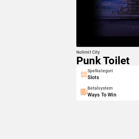
Nolimit City
Punk Toilet
Spelkategori
Slots
Betalsystem
Ways To Win