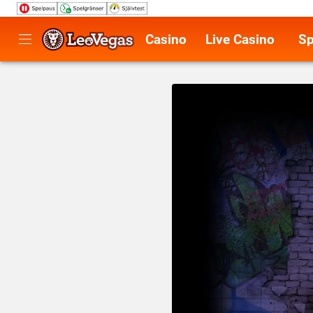
Casino
Live Casino
Sp