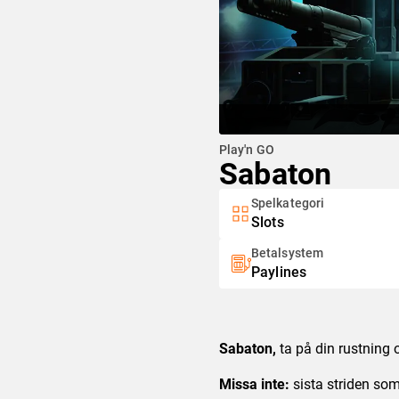
Play'n GO
Sabaton
Spelkategori
Slots
Betalsystem
Paylines
Sabaton,
ta på din rustning o
Missa inte:
sista striden som