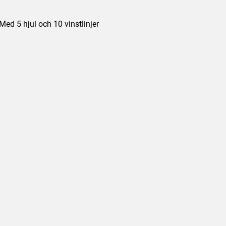
ed 5 hjul och 10 vinstlinjer