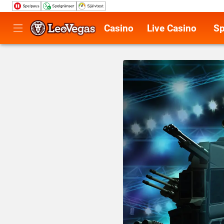
Casino
Live Casino
Sp