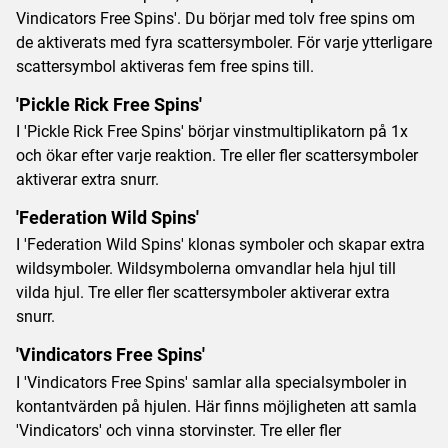
Vindicators Free Spins'. Du börjar med tolv free spins om
de aktiverats med fyra scattersymboler. För varje ytterligare
scattersymbol aktiveras fem free spins till.
'Pickle Rick Free Spins'
I 'Pickle Rick Free Spins' börjar vinstmultiplikatorn på 1x
och ökar efter varje reaktion. Tre eller fler scattersymboler
aktiverar extra snurr.
'Federation Wild Spins'
I 'Federation Wild Spins' klonas symboler och skapar extra
wildsymboler. Wildsymbolerna omvandlar hela hjul till
vilda hjul. Tre eller fler scattersymboler aktiverar extra
snurr.
'Vindicators Free Spins'
I 'Vindicators Free Spins' samlar alla specialsymboler in
kontantvärden på hjulen. Här finns möjligheten att samla
'Vindicators' och vinna storvinster. Tre eller fler