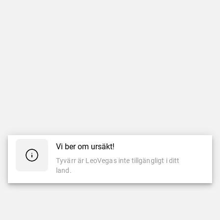
Vi ber om ursäkt!
Tyvärr är LeoVegas inte tillgängligt i ditt
land.