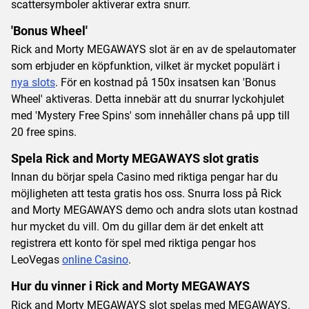
scattersymboler aktiverar extra snurr.
'Bonus Wheel'
Rick and Morty MEGAWAYS slot är en av de spelautomater
som erbjuder en köpfunktion, vilket är mycket populärt i
nya slots
. För en kostnad på 150x insatsen kan 'Bonus
Wheel' aktiveras. Detta innebär att du snurrar lyckohjulet
med 'Mystery Free Spins' som innehåller chans på upp till
20 free spins.
Spela Rick and Morty MEGAWAYS slot gratis
Innan du börjar spela Casino med riktiga pengar har du
möjligheten att testa gratis hos oss. Snurra loss på Rick
and Morty MEGAWAYS demo och andra slots utan kostnad
hur mycket du vill. Om du gillar dem är det enkelt att
registrera ett konto för spel med riktiga pengar hos
LeoVegas
online Casino
.
Hur du vinner i Rick and Morty MEGAWAYS
Rick and Morty MEGAWAYS slot spelas med MEGAWAYS.