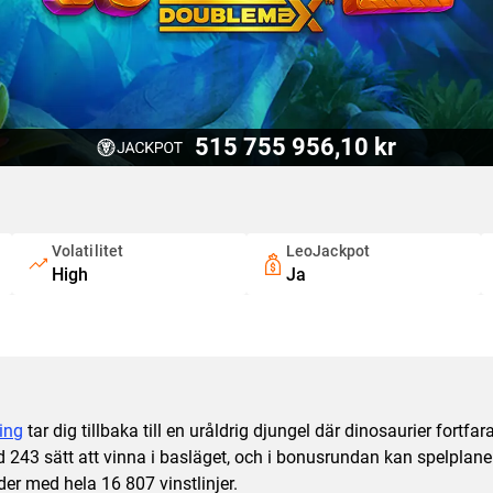
515 755 956,10 kr
Volatilitet
LeoJackpot
High
Ja
ing
tar dig tillbaka till en uråldrig djungel där dinosaurier fortf
d 243 sätt att vinna i basläget, och i bonusrundan kan spelplan
ader med hela 16 807 vinstlinjer.