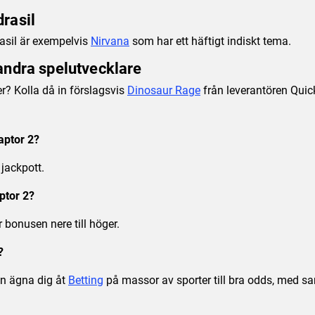
rasil
asil är exempelvis
Nirvana
som har ett häftigt indiskt tema.
andra spelutvecklare
r? Kolla då in förslagsvis
Dinosaur Rage
från leverantören Quic
aptor 2?
 jackpott.
ptor 2?
 bonusen nere till höger.
?
n ägna dig åt
Betting
på massor av sporter till bra odds, med 