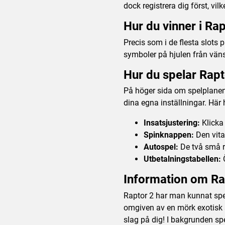
dock registrera dig först, vi
Hur du vinner i Rap
Precis som i de flesta slots 
symboler på hjulen från vänst
Hur du spelar Rapt
På höger sida om spelplanen 
dina egna inställningar. Här
Insatsjustering:
Klicka 
Spinknappen:
Den vita 
Autospel:
De två små ru
Utbetalningstabellen:
Ö
Information om Ra
Raptor 2 har man kunnat spel
omgiven av en mörk exotisk 
slag på dig! I bakgrunden s