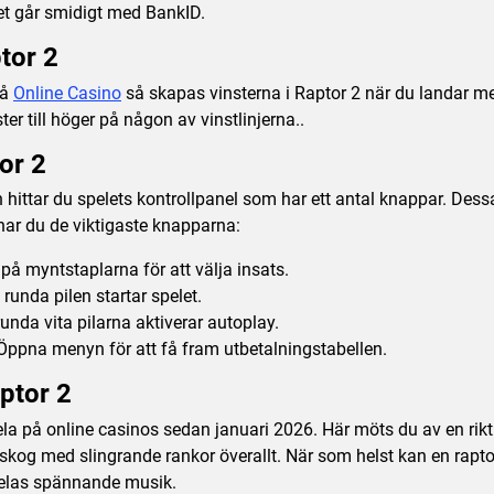
lket går smidigt med BankID.
tor 2
på
Online Casino
så skapas vinsterna i Raptor 2 när du landar m
er till höger på någon av vinstlinjerna..
or 2
hittar du spelets kontrollpanel som har ett antal knappar. Dess
 har du de viktigaste knapparna:
på myntstaplarna för att välja insats.
runda pilen startar spelet.
nda vita pilarna aktiverar autoplay.
ppna menyn för att få fram utbetalningstabellen.
ptor 2
a på online casinos sedan januari 2026. Här möts du av en rikti
skog med slingrande rankor överallt. När som helst kan en rap
pelas spännande musik.