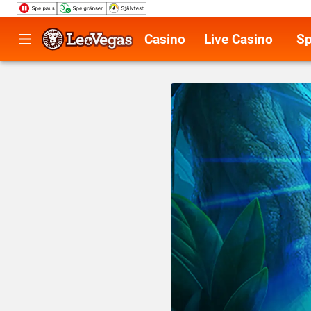
Casino
Live Casino
Sp