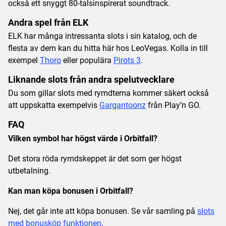
också ett snyggt 80-talsinspirerat soundtrack.
Andra spel från ELK
ELK har många intressanta slots i sin katalog, och de
flesta av dem kan du hitta här hos LeoVegas. Kolla in till
exempel
Thoro
eller populära
Pirots 3
.
Liknande slots från andra spelutvecklare
Du som gillar slots med rymdtema kommer säkert också
att uppskatta exempelvis
Gargantoonz
från Play’n GO.
FAQ
Vilken symbol har högst värde i Orbitfall?
Det stora röda rymdskeppet är det som ger högst
utbetalning.
Kan man köpa bonusen i Orbitfall?
Nej, det går inte att köpa bonusen. Se vår samling på
slots
med bonusköp funktionen
.