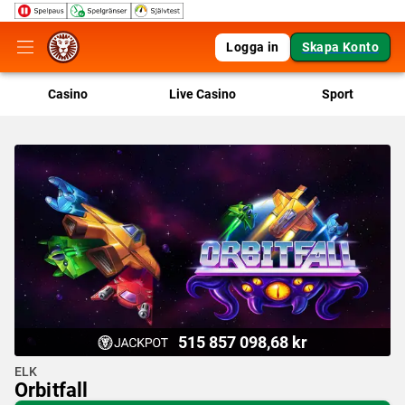
Logga in
Skapa Konto
Casino
Live Casino
Sport
515 857 098,68 kr
ELK
Orbitfall