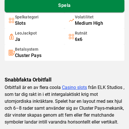
Spela
Spelkategori
Volatilitet
Slots
Medium High
LeoJackpot
Rutnät
Ja
6x6
Betalsystem
Cluster Pays
Snabbfakta Orbitfall
Orbitfall är en av flera coola
Casino slots
från ELK Studios ,
som tar dig rakt in i ett intergalaktiskt krig mot
utomjordiska inkräktare. Spelet har en layout med sex hjul
och 6–8 rader samt använder sig av Cluster Pays-mekanik,
där vinster skapas genom att fem eller fler matchande
symboler landar intill varandra horisontellt eller vertikalt.​