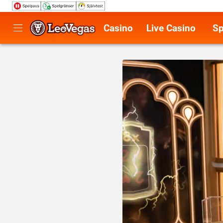
Casino
Live Casino
Sp