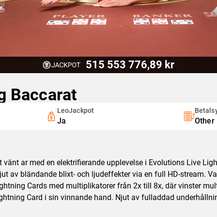
515 553 776,89 kr
ng Baccarat
LeoJackpot
Betals
Ja
Other
t vänt ar med en elektrifierande upplevelse i Evolutions Live Li
jut av bländande blixt- och ljudeffekter via en full HD-stream. 
tning Cards med multiplikatorer från 2x till 8x, där vinster mul
ghtning Card i sin vinnande hand. Njut av fulladdad underhålln