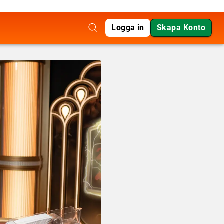
Logga in
Skapa Konto