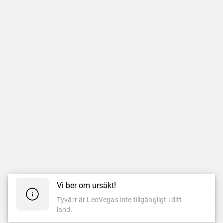
Vi ber om ursäkt!
Tyvärr är LeoVegas inte tillgängligt i ditt
land.