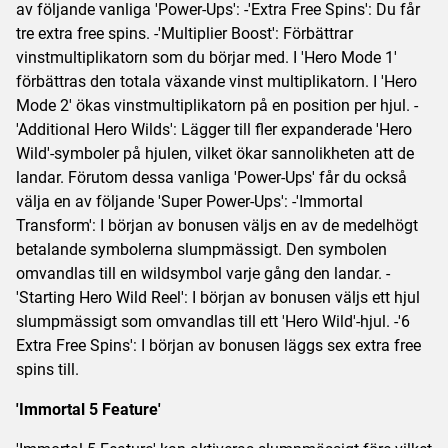
av följande vanliga 'Power-Ups': -'Extra Free Spins': Du får
tre extra free spins. -'Multiplier Boost': Förbättrar
vinstmultiplikatorn som du börjar med. I 'Hero Mode 1'
förbättras den totala växande vinst multiplikatorn. I 'Hero
Mode 2' ökas vinstmultiplikatorn på en position per hjul. -
'Additional Hero Wilds': Lägger till fler expanderade 'Hero
Wild'-symboler på hjulen, vilket ökar sannolikheten att de
landar. Förutom dessa vanliga 'Power-Ups' får du också
välja en av följande 'Super Power-Ups': -'Immortal
Transform': I början av bonusen väljs en av de medelhögt
betalande symbolerna slumpmässigt. Den symbolen
omvandlas till en wildsymbol varje gång den landar. -
'Starting Hero Wild Reel': I början av bonusen väljs ett hjul
slumpmässigt som omvandlas till ett 'Hero Wild'-hjul. -'6
Extra Free Spins': I början av bonusen läggs sex extra free
spins till.
'Immortal 5 Feature'