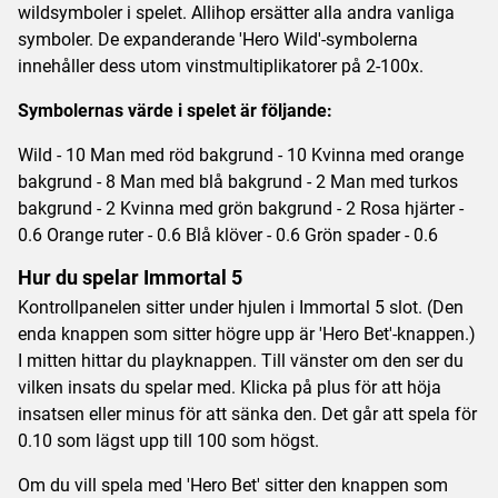
wildsymboler i spelet. Allihop ersätter alla andra vanliga
symboler. De expanderande 'Hero Wild'-symbolerna
innehåller dess utom vinstmultiplikatorer på 2-100x.
Symbolernas värde i spelet är följande:
Wild - 10 Man med röd bakgrund - 10 Kvinna med orange
bakgrund - 8 Man med blå bakgrund - 2 Man med turkos
bakgrund - 2 Kvinna med grön bakgrund - 2 Rosa hjärter -
0.6 Orange ruter - 0.6 Blå klöver - 0.6 Grön spader - 0.6
Hur du spelar Immortal 5
Kontrollpanelen sitter under hjulen i Immortal 5 slot. (Den
enda knappen som sitter högre upp är 'Hero Bet'-knappen.)
I mitten hittar du playknappen. Till vänster om den ser du
vilken insats du spelar med. Klicka på plus för att höja
insatsen eller minus för att sänka den. Det går att spela för
0.10 som lägst upp till 100 som högst.
Om du vill spela med 'Hero Bet' sitter den knappen som