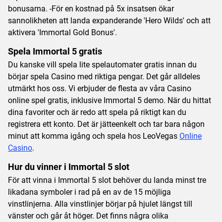
bonusarna. -För en kostnad på 5x insatsen ökar
sannolikheten att landa expanderande 'Hero Wilds' och att
aktivera 'Immortal Gold Bonus'.
Spela Immortal 5 gratis
Du kanske vill spela lite spelautomater gratis innan du
börjar spela Casino med riktiga pengar. Det går alldeles
utmärkt hos oss. Vi erbjuder de flesta av våra Casino
online spel gratis, inklusive Immortal 5 demo. När du hittat
dina favoriter och är redo att spela på riktigt kan du
registrera ett konto. Det är jätteenkelt och tar bara någon
minut att komma igång och spela hos LeoVegas
Online
Casino
.
Hur du vinner i Immortal 5 slot
För att vinna i Immortal 5 slot behöver du landa minst tre
likadana symboler i rad på en av de 15 möjliga
vinstlinjerna. Alla vinstlinjer börjar på hjulet längst till
vänster och går åt höger. Det finns några olika