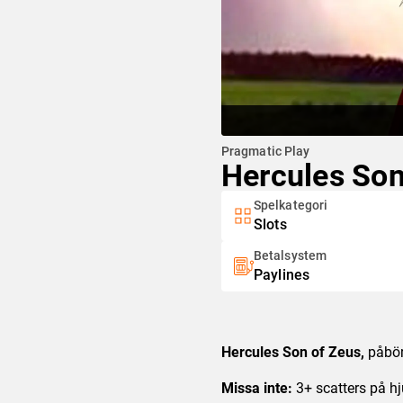
Pragmatic Play
Hercules Son
Spelkategori
Slots
Betalsystem
Paylines
Hercules Son of Zeus,
påbörj
Missa inte:
3+ scatters på hju