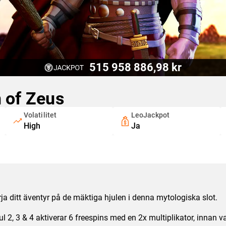
515 958 886,98 kr
 of Zeus
Volatilitet
LeoJackpot
High
Ja
a ditt äventyr på de mäktiga hjulen i denna mytologiska slot.
l 2, 3 & 4 aktiverar 6 freespins med en 2x multiplikator, innan var