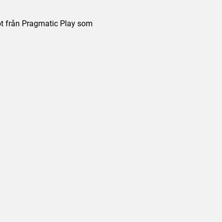
lot från Pragmatic Play som