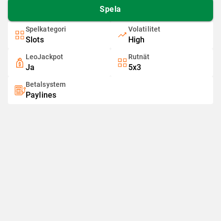
Spela
Spelkategori
Volatilitet
Slots
High
LeoJackpot
Rutnät
Ja
5x3
Betalsystem
Paylines