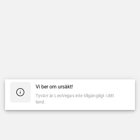
Vi ber om ursäkt!
Tyvärr är LeoVegas inte tillgängligt i ditt
land.