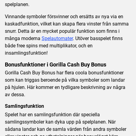
spelplanen.
Vinnande symboler försvinner och ersätts av nya via en
kaskadfunktion, vilket kan skapa flera vinster från samma
snurr. Detta är en mycket populär funktion som finns i
många moderna
Spelautomater
. Utöver basspelet finns
både free spins med multiplikator, och en
insamlingsfunktion!
Bonusfunktioner i Gorilla Cash Buy Bonus
Gorilla Cash Buy Bonus har flera coola bonusfunktioner
som kan triggas beroende på vilka symboler som landar
på hjulen. Här kommer en tydligare beskrivning av några
av dessa.
Samlingsfunktion
Spelet har en samlingsfunktion där speciella
samlingssymboler kan dyka upp på spelplanen. När
sådana landar kan de samla värden från andra symboler