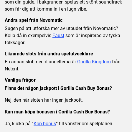
som din guide. I bakgrunden spelas ett skönt soundtrack
som får dig att komma in i en lugn vibe.
Andra spel från Novomatic
Sugen på att utforska mer av utbudet från Novomatic?
Kolla då in exempelvis
Faust
som är inspirerad av tyska
folksagor.
Liknande slots från andra spelutvecklare
En annan slot med djungeltema är
Gorilla Kingdom
från
Netent.
Vanliga frågor
Finns det någon jackpott i Gorilla Cash Buy Bonus?
Nej, den här sloten har ingen jackpott.
Kan man köpa bonusen i Gorilla Cash Buy Bonus?
Ja, klicka på “
Köp bonus
” till vänster om spelplanen.