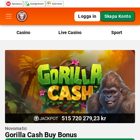
Logga in
Skapa Konto
Casino
Live Casino
Sport
515 720 279,23 kr
Novomatic
Gorilla Cash Buy Bonus