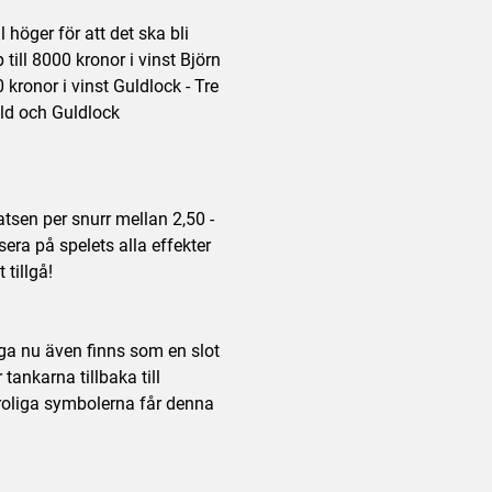
l höger för att det ska bli
till 8000 kronor i vinst Björn
 kronor i vinst Guldlock - Tre
ild och Guldlock
atsen per snurr mellan 2,50 -
ra på spelets alla effekter
 tillgå!
aga nu även finns som en slot
tankarna tillbaka till
roliga symbolerna får denna