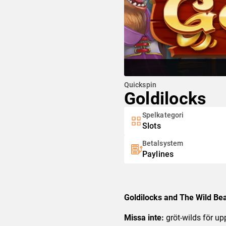
Quickspin
Goldilocks
Spelkategori
Slots
Betalsystem
Paylines
Goldilocks and The Wild Bea
Missa inte:
gröt-wilds för upp