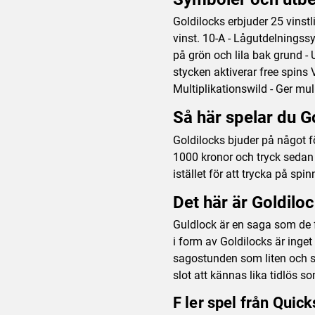
Goldilocks erbjuder 25 vinstli
vinst. 10-A - Lågutdelningssym
på grön och lila bak grund - U
stycken aktiverar free spins 
Multiplikationswild - Ger mul
Så här spelar du G
Goldilocks bjuder på något fö
1000 kronor och tryck sedan 
istället för att trycka på spin
Det här är Goldilo
Guldlock är en saga som de f
i form av Goldilocks är inget
sagostunden som liten och s
slot att kännas lika tidlös s
F ler spel från Quick