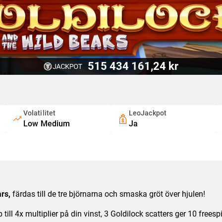
515 434 161,24 kr
Volatilitet
LeoJackpot
Low Medium
Ja
rs,
färdas till de tre björnarna och smaska gröt över hjulen!
 till 4x multiplier på din vinst, 3 Goldilock scatters ger 10 frees