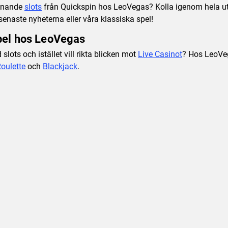
iknande
slots
från Quickspin hos LeoVegas? Kolla igenom hela u
 senaste nyheterna eller våra klassiska spel!
pel hos LeoVegas
slots och istället vill rikta blicken mot
Live Casinot
? Hos LeoVeg
oulette
och
Blackjack
.