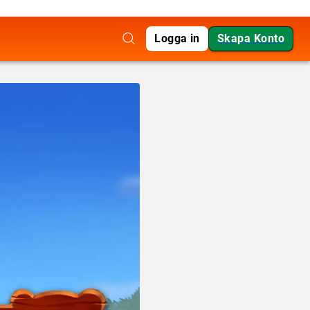
Logga in
Skapa Konto