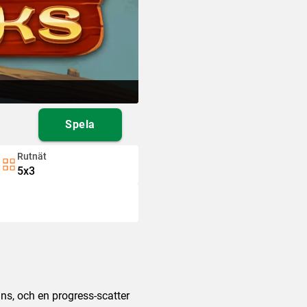
Spela
Rutnät
5x3
pins, och en progress-scatter