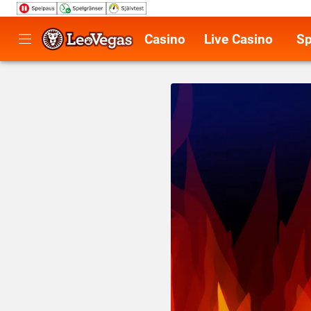
Casino
Live Casino
Sp