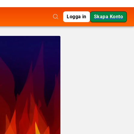
Logga in
Skapa Konto