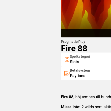
Pragmatic Play
Fire 88
Spelkategori
Slots
Betalsystem
Paylines
Fire 88,
höj tempen till hundr
Missa inte:
2 wilds som aktiv