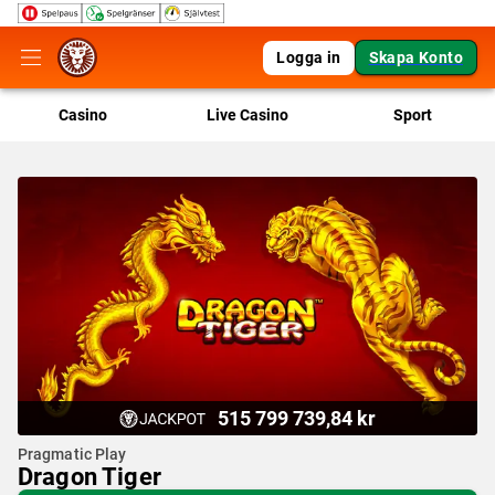
Logga in
Skapa Konto
Casino
Live Casino
Sport
515 799 739,84 kr
Pragmatic Play
Dragon Tiger