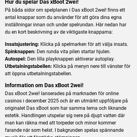
Hur du spelar Das xBoot 2wei!
På båda sidor om spelplanen i Das xBoot 2wei! finns ett
antal knappar som du använder för att göra dina egna
inställningar innan och under spelrundan. Här nedan har
du en kort beskrivning av de viktigaste knapparna:
Insatsjustering:
Klicka på spelmarken för att välja insats.
Spinknappen:
Den runda vita pilen startar hjulen.
Autospel:
Den lilla playknappen aktiverar autoplay.
Utbetalningstabellen:
Klicka på menyn nere till vänster för
att öppna utbetalningstabellen.
Information om Das xBoot 2wei!
Das xBoot 2wei! lanserades på marknaden för online
casinos i december 2025 och är en utmärkt uppföljare på
originalet Das xBoot som har samma tema och liknande
estetik. Handlingen utspelar sig nere på djupt vatten där
man kan räkna med att torpeder och minor kommer
farande när som helst. I bakgrunden spelas spännande