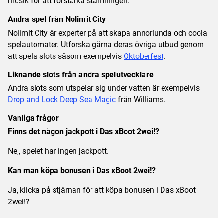
musik för att förstärka stämningen.
Andra spel från Nolimit City
Nolimit City är experter på att skapa annorlunda och coola
spelautomater. Utforska gärna deras övriga utbud genom
att spela slots såsom exempelvis
Oktoberfest
.
Liknande slots från andra spelutvecklare
Andra slots som utspelar sig under vatten är exempelvis
Drop and Lock Deep Sea Magic
från Williams.
Vanliga frågor
Finns det någon jackpott i Das xBoot 2wei!?
Nej, spelet har ingen jackpott.
Kan man köpa bonusen i Das xBoot 2wei!?
Ja, klicka på stjärnan för att köpa bonusen i Das xBoot
2wei!?