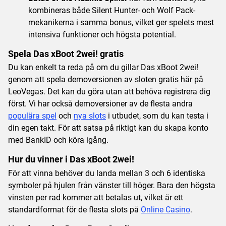
kombineras både Silent Hunter- och Wolf Pack-
mekanikerna i samma bonus, vilket ger spelets mest
intensiva funktioner och högsta potential.
Spela Das xBoot 2wei! gratis
Du kan enkelt ta reda på om du gillar Das xBoot 2wei!
genom att spela demoversionen av sloten gratis här på
LeoVegas. Det kan du göra utan att behöva registrera dig
först. Vi har också demoversioner av de flesta andra
populära spel
och
nya slots
i utbudet, som du kan testa i
din egen takt. För att satsa på riktigt kan du skapa konto
med BankID och köra igång.
Hur du vinner i Das xBoot 2wei!
För att vinna behöver du landa mellan 3 och 6 identiska
symboler på hjulen från vänster till höger. Bara den högsta
vinsten per rad kommer att betalas ut, vilket är ett
standardformat för de flesta slots på
Online Casino
.