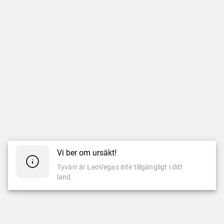
Vi ber om ursäkt!
Tyvärr är LeoVegas inte tillgängligt i ditt
land.