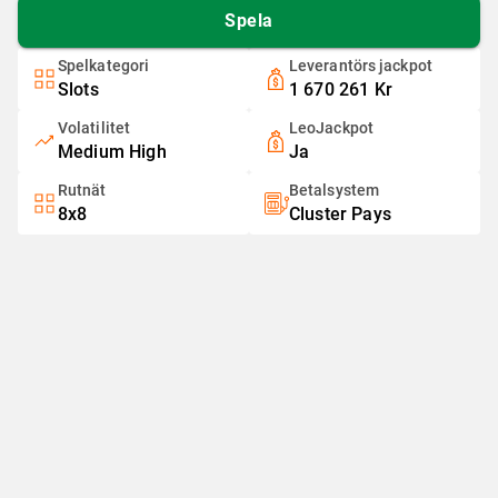
Spela
Spelkategori
Leverantörs jackpot
Slots
1 670 261 Kr
Volatilitet
LeoJackpot
Medium High
Ja
Rutnät
Betalsystem
8x8
Cluster Pays