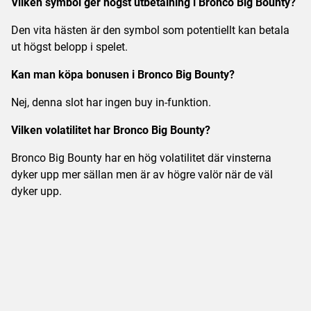
Vilken symbol ger högst utbetalning i Bronco Big Bounty?
Den vita hästen är den symbol som potentiellt kan betala
ut högst belopp i spelet.
Kan man köpa bonusen i Bronco Big Bounty?
Nej, denna slot har ingen buy in-funktion.
Vilken volatilitet har Bronco Big Bounty?
Bronco Big Bounty har en hög volatilitet där vinsterna
dyker upp mer sällan men är av högre valör när de väl
dyker upp.