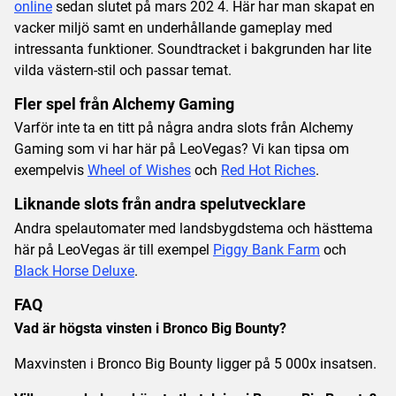
online
sedan slutet på mars 202 4. Här har man skapat en
vacker miljö samt en underhållande gameplay med
intressanta funktioner. Soundtracket i bakgrunden har lite
vilda västern-stil och passar temat.
Fler spel från Alchemy Gaming
Varför inte ta en titt på några andra slots från Alchemy
Gaming som vi har här på LeoVegas? Vi kan tipsa om
exempelvis
Wheel of Wishes
och
Red Hot Riches
.
Liknande slots från andra spelutvecklare
Andra spelautomater med landsbygdstema och hästtema
här på LeoVegas är till exempel
Piggy Bank Farm
och
Black Horse Deluxe
.
FAQ
Vad är högsta vinsten i Bronco Big Bounty?
Maxvinsten i Bronco Big Bounty ligger på 5 000x insatsen.