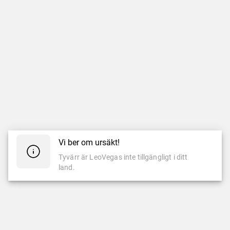
Vi ber om ursäkt!
Tyvärr är LeoVegas inte tillgängligt i ditt
land.