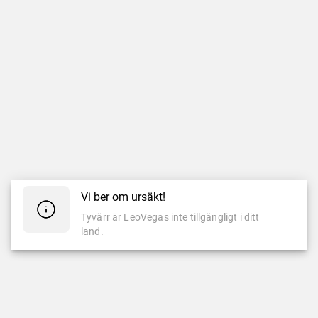
Vi ber om ursäkt!
Tyvärr är LeoVegas inte tillgängligt i ditt
land.