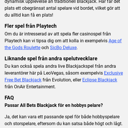
dynamisk upplevelse än traditionell Blackjack. Här får det
plats ett obegränsat antal spelare vid bordet, vilket gör att
du alltid kan få en plats!
Fler spel från Playtech
Om du är intresserad av att spela fler casinospel från
Playtech kan vi tipsa dig om att kolla in exempelvis
Age of
the Gods Roulette
och
SicBo Deluxe
.
Liknande spel från andra spelutvecklare
Du kan också spela andra live Blackjackspel från andra
leverantörer här på LeoVegas, såsom exempelvis
Exclusive
Free Bet Blackjack
från Evolution, eller
Eclipse Blackjack
från OnAir Entertainment.
FAQ
Passar All Bets Blackjack för en hobbys pelare?
Ja, det kan vara ett passande spel för både hobbyspelare
och storspelare, eftersom du kan satsa både högt och lågt.