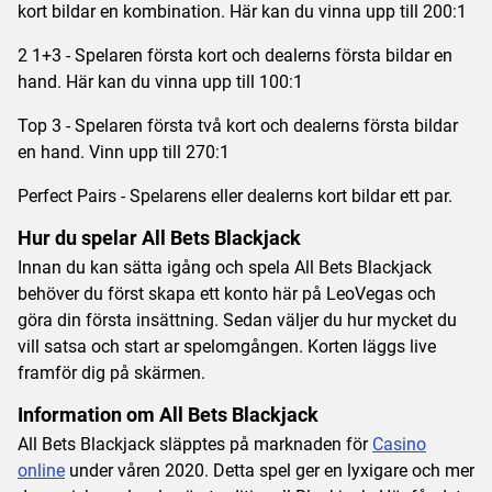
kort bildar en kombination. Här kan du vinna upp till 200:1
2 1+3 - Spelaren första kort och dealerns första bildar en
hand. Här kan du vinna upp till 100:1
Top 3 - Spelaren första två kort och dealerns första bildar
en hand. Vinn upp till 270:1
Perfect Pairs - Spelarens eller dealerns kort bildar ett par.
Hur du spelar All Bets Blackjack
Innan du kan sätta igång och spela All Bets Blackjack
behöver du först skapa ett konto här på LeoVegas och
göra din första insättning. Sedan väljer du hur mycket du
vill satsa och start ar spelomgången. Korten läggs live
framför dig på skärmen.
Information om All Bets Blackjack
All Bets Blackjack släpptes på marknaden för
Casino
online
under våren 2020. Detta spel ger en lyxigare och mer