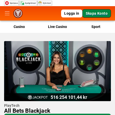
Logga in
Skapa Konto
Casino
Live Casino
Sport
516 254 101,44 kr
PlayTech
All Bets Blackjack