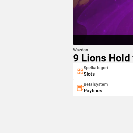
Wazdan
9 Lions Hold
Spelkategori
Slots
Betalsystem
Paylines