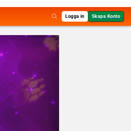
Logga in
Skapa Konto