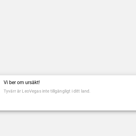
Vi ber om ursäkt!
Tyvärr är LeoVegas inte tillgängligt i ditt land.