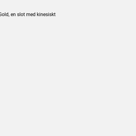
Gold, en slot med kinesiskt