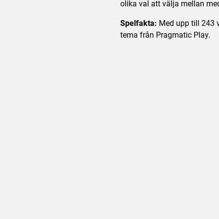
olika val att välja mellan me
Spelfakta:
Med upp till 243 v
tema från Pragmatic Play.