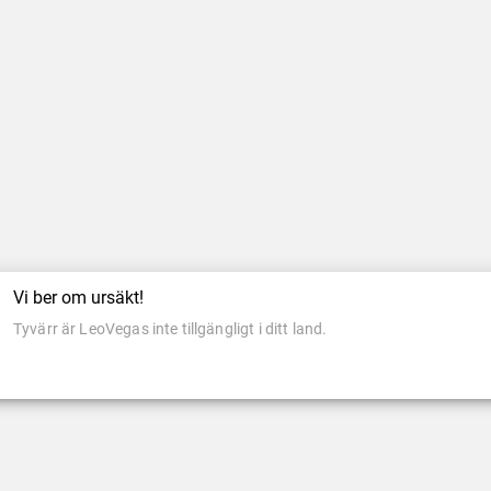
Vi ber om ursäkt!
Tyvärr är LeoVegas inte tillgängligt i ditt land.