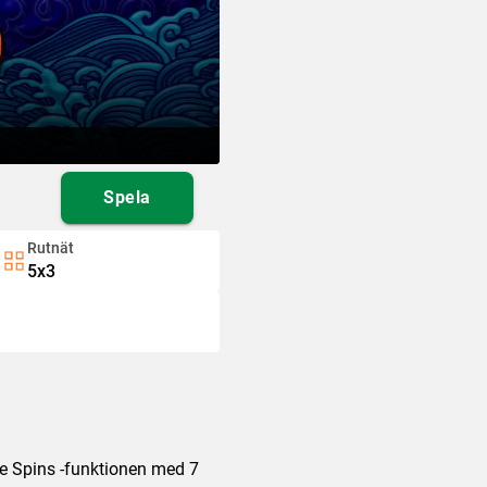
Spela
Rutnät
5x3
ree Spins -funktionen med 7