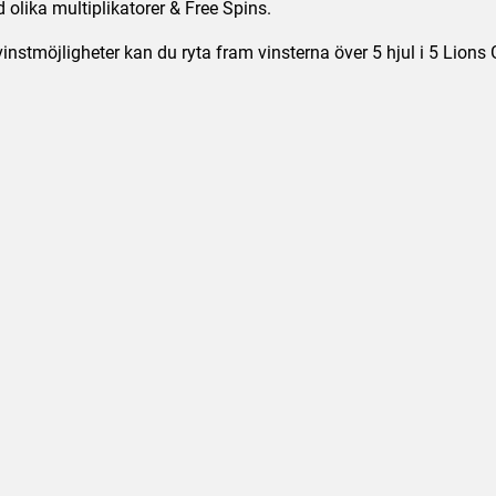
d olika multiplikatorer & Free Spins.
instmöjligheter kan du ryta fram vinsterna över 5 hjul i 5 Lions 