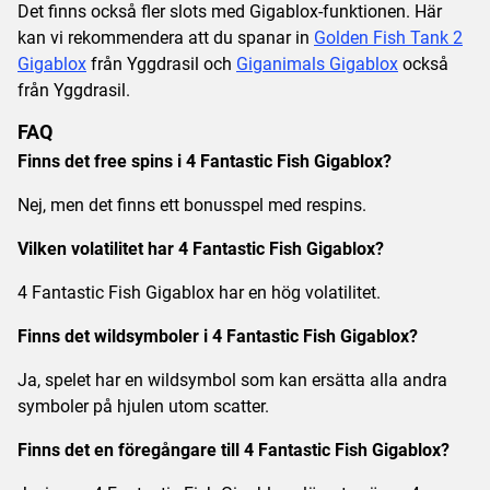
Det finns också fler slots med Gigablox-funktionen. Här
kan vi rekommendera att du spanar in
Golden Fish Tank 2
Gigablox
från Yggdrasil och
Giganimals Gigablox
också
från Yggdrasil.
FAQ
Finns det free spins i 4 Fantastic Fish Gigablox?
Nej, men det finns ett bonusspel med respins.
Vilken volatilitet har 4 Fantastic Fish Gigablox?
4 Fantastic Fish Gigablox har en hög volatilitet.
Finns det wildsymboler i 4 Fantastic Fish Gigablox?
Ja, spelet har en wildsymbol som kan ersätta alla andra
symboler på hjulen utom scatter.
Finns det en föregångare till 4 Fantastic Fish Gigablox?