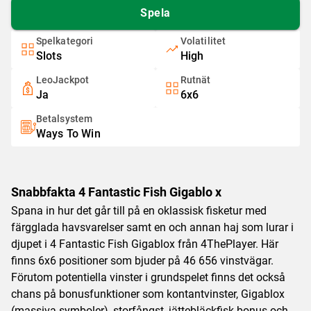
Spela
Spelkategori
Volatilitet
Slots
High
LeoJackpot
Rutnät
Ja
6x6
Betalsystem
Ways To Win
Snabbfakta 4 Fantastic Fish Gigablo x
Spana in hur det går till på en oklassisk fisketur med
färgglada havsvarelser samt en och annan haj som lurar i
djupet i 4 Fantastic Fish Gigablox från 4ThePlayer. Här
finns 6x6 positioner som bjuder på 46 656 vinstvägar.
Förutom potentiella vinster i grundspelet finns det också
chans på bonusfunktioner som kontantvinster, Gigablox
(massiva symboler), storfångst, jättebläckfisk-bonus och