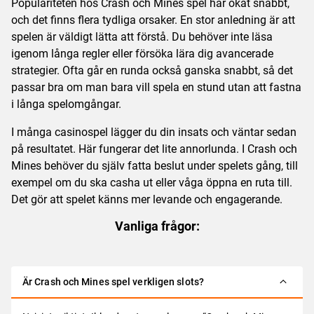
Populariteten hos Crash och Mines spel har ökat snabbt,
och det finns flera tydliga orsaker. En stor anledning är att
spelen är väldigt lätta att förstå. Du behöver inte läsa
igenom långa regler eller försöka lära dig avancerade
strategier. Ofta går en runda också ganska snabbt, så det
passar bra om man bara vill spela en stund utan att fastna
i långa spelomgångar.
I många casinospel lägger du din insats och väntar sedan
på resultatet. Här fungerar det lite annorlunda. I Crash och
Mines behöver du själv fatta beslut under spelets gång, till
exempel om du ska casha ut eller våga öppna en ruta till.
Det gör att spelet känns mer levande och engagerande.
Vanliga frågor:
Är Crash och Mines spel verkligen slots?