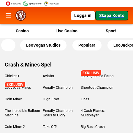
Logga in
Skapa Konto
Casino
Live Casino
Sport
LeoVegas Studios
Populära
LeoJackp
Crash & Mines Spel
EXKLUSIV
Chicken+
Aviator
LeoVegas Red Baron
EXKLUSIV
LeoVegas Mines
Penalty Champion
Shootout Champion
Coin Miner
High Flyer
Lines
The Incredible Balloon
Penalty Champion
4 Cash Planes:
Machine
Goals to Glory
Multiplayer
Coin Miner 2
Take-Off!
Big Bass Crash