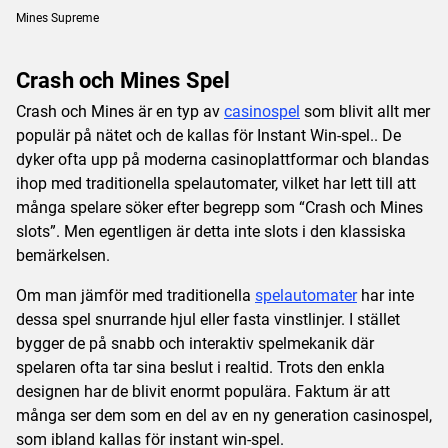
Mines Supreme
Crash och Mines Spel
Crash och Mines är en typ av
casinospel
som blivit allt mer
populär på nätet och de kallas för Instant Win-spel.. De
dyker ofta upp på moderna casinoplattformar och blandas
ihop med traditionella spelautomater, vilket har lett till att
många spelare söker efter begrepp som “Crash och Mines
slots”. Men egentligen är detta inte slots i den klassiska
bemärkelsen.
Om man jämför med traditionella
spelautomater
har inte
dessa spel snurrande hjul eller fasta vinstlinjer. I stället
bygger de på snabb och interaktiv spelmekanik där
spelaren ofta tar sina beslut i realtid. Trots den enkla
designen har de blivit enormt populära. Faktum är att
många ser dem som en del av en ny generation casinospel,
som ibland kallas för instant win-spel.