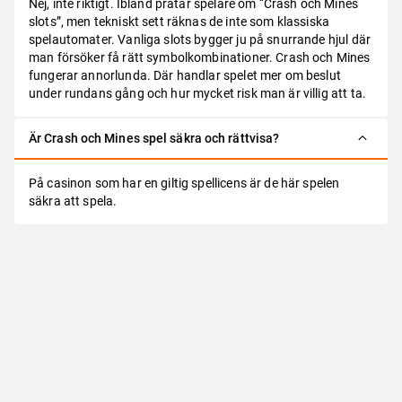
Nej, inte riktigt. Ibland pratar spelare om “Crash och Mines
slots”, men tekniskt sett räknas de inte som klassiska
spelautomater. Vanliga slots bygger ju på snurrande hjul där
man försöker få rätt symbolkombinationer. Crash och Mines
fungerar annorlunda. Där handlar spelet mer om beslut
under rundans gång och hur mycket risk man är villig att ta.
Är Crash och Mines spel säkra och rättvisa?
På casinon som har en giltig spellicens är de här spelen
säkra att spela.