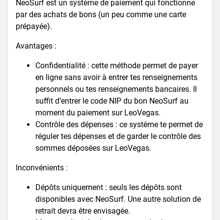
NeoSurf est un système de paiement qui fonctionne
par des achats de bons (un peu comme une carte
prépayée).
Avantages :
Confidentialité : cette méthode permet de payer
en ligne sans avoir à entrer tes renseignements
personnels ou tes renseignements bancaires. Il
suffit d’entrer le code NIP du bon NeoSurf au
moment du paiement sur LeoVegas.
Contrôle des dépenses : ce système te permet de
réguler tes dépenses et de garder le contrôle des
sommes déposées sur LeoVegas.
Inconvénients :
Dépôts uniquement : seuls les dépôts sont
disponibles avec NeoSurf. Une autre solution de
retrait devra être envisagée.