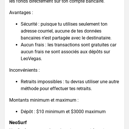
les fonds directement sur ton compte bancaire.
Avantages :
Sécurité : puisque tu utilises seulement ton
adresse courriel, aucune de tes données
bancaires n’est partagée avec le destinataire.
Aucun frais : les transactions sont gratuites car
aucun frais ne sont associés aux dépôts sur
LeoVegas.
Inconvénients :
Retraits impossibles : tu devras utiliser une autre
méthode pour effectuer tes retraits.
Montants minimum et maximum :
Dépôt : $10 minimum et $3000 maximum
NeoSurf