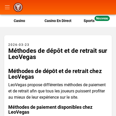
Nouveau
Casino
Casino En Direct
Sports
2026-03-23
Méthodes de dépôt et de retrait sur
LeoVegas
Méthodes de dépôt et de retrait chez
LeoVegas
LeoVegas propose différentes méthodes de paiement
et de retrait afin que tous les joueurs puissent profiter
au mieux de leur expérience sur le site.
Méthodes de paiement disponibles chez
LeoVegas