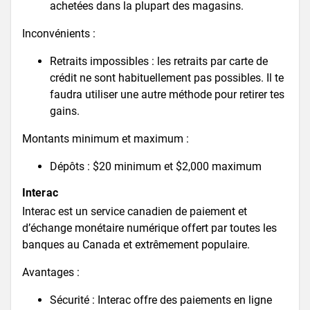
achetées dans la plupart des magasins.
Inconvénients :
Retraits impossibles : les retraits par carte de
crédit ne sont habituellement pas possibles. Il te
faudra utiliser une autre méthode pour retirer tes
gains.
Montants minimum et maximum :
Dépôts : $20 minimum et $2,000 maximum
Interac
Interac est un service canadien de paiement et
d’échange monétaire numérique offert par toutes les
banques au Canada et extrêmement populaire.
Avantages :
Sécurité : Interac offre des paiements en ligne