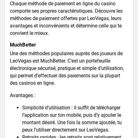
Chaque méthode de paiement en ligne du casino
comporte ses propres caractéristiques. Découvre les
méthodes de paiement offertes par LeoVegas, leurs
avantages et inconvénients et détermine celle qui te
convient le mieux.
MuchBetter
Une des méthodes populaires auprès des joueurs de
LeoVegas est MuchBetter. C’est un portefeuille
électronique sécurisé, pratique et simple d’utilisation,
qui permet d’effectuer des paiements sur la plupart
des casinos en ligne.
Avantages :
Simplicité d’utilisation : il suffit de télécharger
l’application sur ton mobile, puis d’y ajouter le
montant désiré. Une fois la somme ajoutée, tu
peux l’utiliser directement sur LeoVegas.
Retraits rapides : les retraits sont relativement