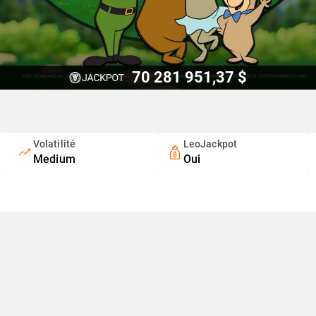
70 281 951,37 $
Volatilité
LeoJackpot
Medium
Oui