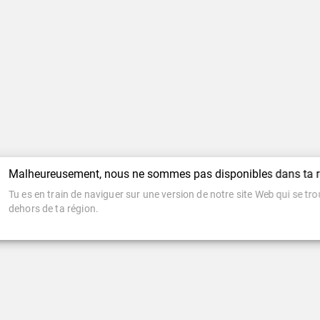
Malheureusement, nous ne sommes pas disponibles dans ta r
Tu es en train de naviguer sur une version de notre site Web qui se tr
dehors de ta région.