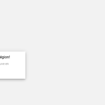
égion!
ouve en