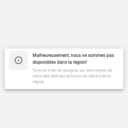
Malheureusement, nous ne sommes pas
disponibles dans ta région!
Tu es en train de naviguer sur une version de
notre site Web qui se trouve en dehors de ta
région.