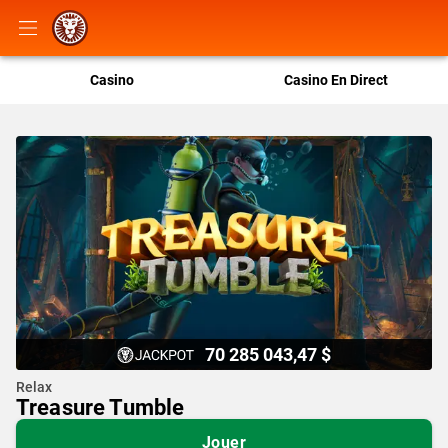
Casino
Casino En Direct
70 285 043,47 $
Relax
Treasure Tumble
Jouer