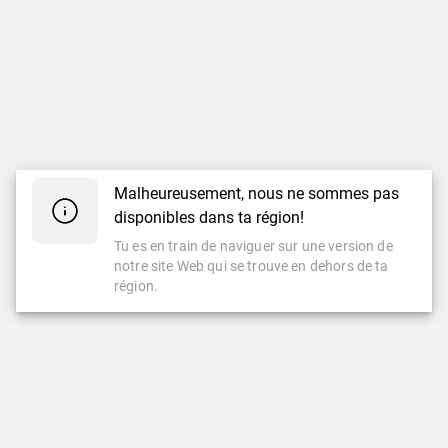
Malheureusement, nous ne sommes pas
disponibles dans ta région!
Tu es en train de naviguer sur une version de
notre site Web qui se trouve en dehors de ta
région.