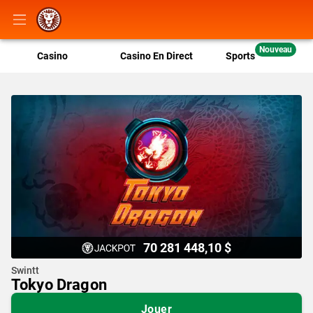
Nouveau
Casino
Casino En Direct
Sports
70 281 448,10 $
Swintt
Tokyo Dragon
Jouer